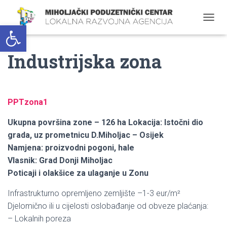
Open toolbar
T
O
G
Industrijska zona
G
L
E
N
A
PPTzona1
V
I
Ukupna površina zone – 126 ha
Lokacija: Istočni dio
G
A
grada, uz prometnicu D.Miholjac – Osijek
T
Namjena: proizvodni pogoni, hale
I
Vlasnik: Grad Donji Miholjac
O
N
Poticaji i olakšice za ulaganje u Zonu
Infrastrukturno opremljeno zemljište –1-3 eur/m²
Djelomično ili u cijelosti oslobađanje od obveze plaćanja:
– Lokalnih poreza