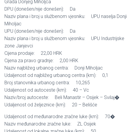
Grada Donjeg Miholjca
DPU (donešen/nije donešen): Da
Naziv plana i broj u službenom vjesniku: UPU naselja Donji
Miholjac
UPU (donešen/nije donešen): Da
Naziv plana i broj u službenom vjesniku: UPU Industrijske
zone Janjevci
Cijena prodaje: 22,00 HRK
Cijena za pravo gradnje: 2,00 HRK
Naziv najbližeg urbanog centra: Donji Miholjac
Udaljenost od najbližeg urbanog centra (km): 0,1
Broj stanovnika urbanog centra: 10,265
Udaljenost od autoceste (km): 40 – Vc
Naziv/broj autoceste: Beli Manastir – Osijek – Svilaj�
Udaljenost od željeznice (km): 20 – Belišće
Udaljenost od međunarodne zračne luke (km): 70�
Naziv međunarodne zračne luke: ZL Osijek
Udaljenost od lokalne zračne luke (km): 50