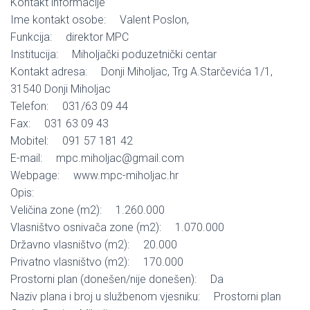
Kontakt informacije
Ime kontakt osobe: Valent Poslon,
Funkcija: direktor MPC
Institucija: Miholjački poduzetnički centar
Kontakt adresa: Donji Miholjac, Trg A.Starčevića 1/1,
31540 Donji Miholjac
Telefon: 031/63 09 44
Fax: 031 63 09 43
Mobitel: 091 57 181 42
E-mail: mpc.miholjac@gmail.com
Webpage: www.mpc-miholjac.hr
Opis:
Veličina zone (m2): 1.260.000
Vlasništvo osnivača zone (m2): 1.070.000
Državno vlasništvo (m2): 20.000
Privatno vlasništvo (m2): 170.000
Prostorni plan (donešen/nije donešen): Da
Naziv plana i broj u službenom vjesniku: Prostorni plan