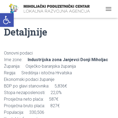
Open toolbar
T
O
G
Detaljnije
G
L
E
N
A
Osnovni podaci
V
I
Ime zone:
Industrijska zona Janjevci Donji Miholjac
G
Županija: Osječko-baranjska županija
A
Regija: Središnja i istočna Hrvatska
T
I
Ekonomski podaci županije
O
BDP po glavi stanovnika: 5,836€
N
Stopa nezaposlenosti: 22,0%
Prosječna neto plaća: 587€
Prosječna bruto plaća: 827€
Populacija: 330,506