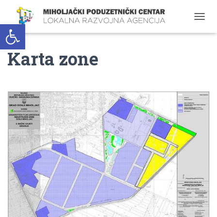
Open toolbar
T
O
G
Karta zone
G
L
E
N
A
V
I
G
A
T
I
O
N