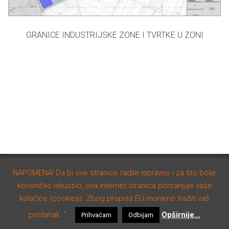
GRANICE INDUSTRIJSKE ZONE I TVRTKE U ZONI
NAPOMENA! Da bi ove stranice radile ispravno i za što bolje
AKTUALNO
NATJEČAJI
STUDIJE I PROGRAMI
korisničko iskustvo, ova internet stranica pohranjuje vaše
kolačiće (cookies). Zbog propisa EU moramo tražiti vaš
Hestia | Developed by
ThemeIsle
pristanak. ". .
Opširnije...
Prihvaćam
Odbijam