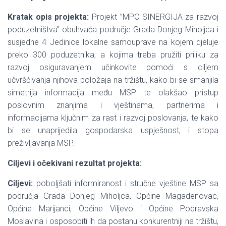
Kratak opis projekta:
Projekt ”MPC SINERGIJA za razvoj
poduzetništva” obuhvaća područje Grada Donjeg Miholjca i
susjedne 4 Jedinice lokalne samouprave na kojem djeluje
preko 300 poduzetnika, a kojima treba pružiti priliku za
razvoj osiguravanjem učinkovite pomoći s ciljem
učvršćivanja njihova položaja na tržištu, kako bi se smanjila
simetrija informacija među MSP te olakšao pristup
poslovnim znanjima i vještinama, partnerima i
informacijama ključnim za rast i razvoj poslovanja, te kako
bi se unaprijedila gospodarska uspješnost, i stopa
preživljavanja MSP.
Ciljevi i očekivani rezultat projekta:
Ciljevi:
poboljšati informiranost i stručne vještine MSP sa
područja Grada Donjeg Miholjca, Općine Magadenovac,
Općine Marijanci, Općine Viljevo i Općine Podravska
Moslavina i osposobiti ih da postanu konkurentniji na tržištu,