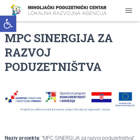
Open toolbar
T
O
G
MPC SINERGIJA ZA
G
L
E
RAZVOJ
N
A
PODUZETNIŠTVA
V
I
G
A
T
I
O
N
Naziv projekta:
”MPC SINERGIJA za razvoj poduzetništva”