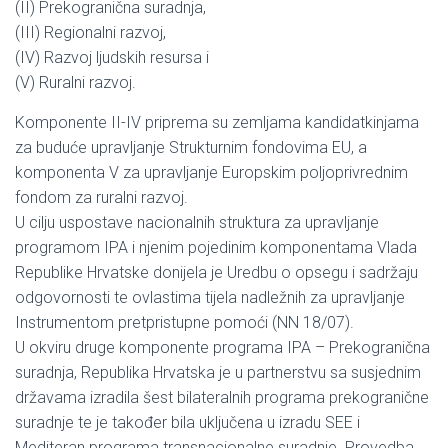
(II) Prekogranična suradnja,
(III) Regionalni razvoj,
(IV) Razvoj ljudskih resursa i
(V) Ruralni razvoj.
Komponente II-IV priprema su zemljama kandidatkinjama
za buduće upravljanje Strukturnim fondovima EU, a
komponenta V za upravljanje Europskim poljoprivrednim
fondom za ruralni razvoj.
U cilju uspostave nacionalnih struktura za upravljanje
programom IPA i njenim pojedinim komponentama Vlada
Republike Hrvatske donijela je Uredbu o opsegu i sadržaju
odgovornosti te ovlastima tijela nadležnih za upravljanje
Instrumentom pretpristupne pomoći (NN 18/07).
U okviru druge komponente programa IPA – Prekogranična
suradnja, Republika Hrvatska je u partnerstvu sa susjednim
državama izradila šest bilateralnih programa prekogranične
suradnje te je također bila uključena u izradu SEE i
Mediteran programa transnacionalne suradnje. Provedba