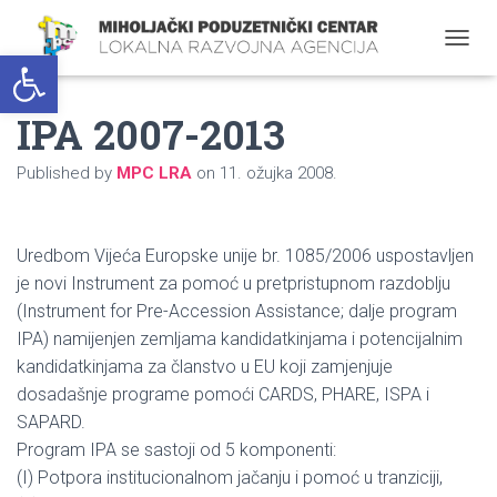
Open toolbar
T
O
G
IPA 2007-2013
G
L
E
Published by
MPC LRA
on
11. ožujka 2008.
N
A
V
I
Uredbom Vijeća Europske unije br. 1085/2006 uspostavljen
G
je novi Instrument za pomoć u pretpristupnom razdoblju
A
T
(Instrument for Pre-Accession Assistance; dalje program
I
IPA) namijenjen zemljama kandidatkinjama i potencijalnim
O
kandidatkinjama za članstvo u EU koji zamjenjuje
N
dosadašnje programe pomoći CARDS, PHARE, ISPA i
SAPARD.
Program IPA se sastoji od 5 komponenti:
(I) Potpora institucionalnom jačanju i pomoć u tranziciji,