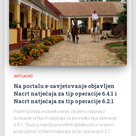
AKTUALNO
Na portalu e-savjetovanje objavljen
Nacrt natječaja za tip operacije 6.4.1 i
Nacrt natječaja za tip operacije 6.2.1
Putem portala e-savjetovanje, za javnu raspravu
dostupan je Nacrt natječaja za provedbu tipa operacije
6.4.1. ”Razvoj nepoljoprivrednih djelatnosti u ruralnim
područjima” te Nacrt natječaja za tip operacije 6.2.1.