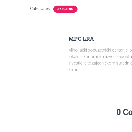
Categories:
AKTUALNO
MPC LRA
Miholjački poduzetnički centar je 
lokalni ekonomski razvoj, zapošlja
investicija te zajedničkom surad
klimu.
0 C