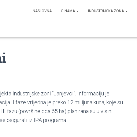
NASLOVNA
O NAMA
INDUSTRIJSKA ZONA
ni
jekta Industrijske zoni “Janjevci”. Informaciju je
ija II faze vrijedna je preko 12 milijuna kuna, koje su
u III fazu (površine cca 65 ha) planirana su u visini
 se osigurati iz IPA programa.