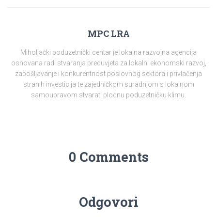
MPC LRA
Miholjački poduzetnički centar je lokalna razvojna agencija
osnovana radi stvaranja preduvjeta za lokalni ekonomski razvoj,
zapošljavanje i konkurentnost poslovnog sektora i privlačenja
stranih investicija te zajedničkom suradnjom s lokalnom
samoupravom stvarati plodnu poduzetničku klimu.
0 Comments
Odgovori