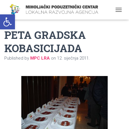
Open toolbar
T
O
G
PETA GRADSKA
G
L
E
KOBASICIJADA
N
A
Published by
MPC LRA
on
12. siječnja 2011.
V
I
G
A
T
I
O
N