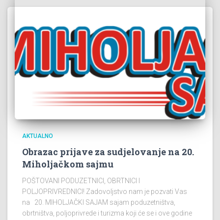
AKTUALNO
Obrazac prijave za sudjelovanje na 20.
Miholjačkom sajmu
POŠTOVANI PODUZETNICI, OBRTNICI I
POLJOPRIVREDNICI! Zadovoljstvo nam je pozvati Vas
na 20. MIHOLJAČKI SAJAM sajam poduzetništva,
obrtništva, poljoprivrede i turizma koji će se i ove godine