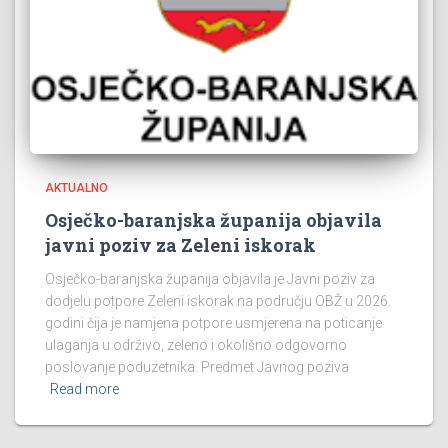
AKTUALNO
Osječko-baranjska županija objavila
javni poziv za Zeleni iskorak
Osječko-baranjska županija objavila je Javni poziv za
dodjelu potpore Zeleni iskorak na području OBŽ u 2026.
godini čija je namjena potpore usmjerena na poticanje
ulaganja u održivo, zeleno i okolišno odgovorno
poslovanje poduzetnika. Predmet Javnog poziva
Read more