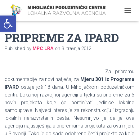
Open toolbar
T
O
G
PRIPREME ZA IPARD
G
L
E
Published by
MPC LRA
on
9. travnja 2012.
N
A
V
I
Za pripremu
G
dokumentacije za novi natječaj za
Mjeru 301 iz Programa
A
T
IPARD
ostaje još 18 dana. U Miholjačkom poduzetničkom
I
centru Lokalnoj razvojnoj agenciji u tijeku su pripreme za 5
O
novih projekata koje će nominirati jedinice lokalne
N
samouprave. Najveći interes je za rekonstrukciju i izgradnju
lokalnih nerazvrstanih cesta. Nesumnjivo je da je ova
agencija najuspješnija u pripremama projekata za ovu mjeru
u Slavoniji. Tako je do sada odobreno četiri projekta za koje