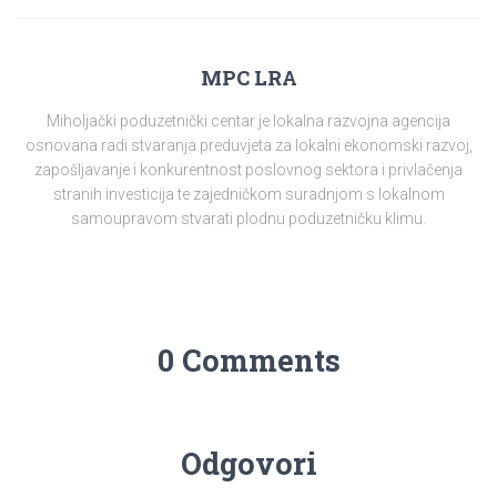
MPC LRA
Miholjački poduzetnički centar je lokalna razvojna agencija
osnovana radi stvaranja preduvjeta za lokalni ekonomski razvoj,
zapošljavanje i konkurentnost poslovnog sektora i privlačenja
stranih investicija te zajedničkom suradnjom s lokalnom
samoupravom stvarati plodnu poduzetničku klimu.
0 Comments
Odgovori