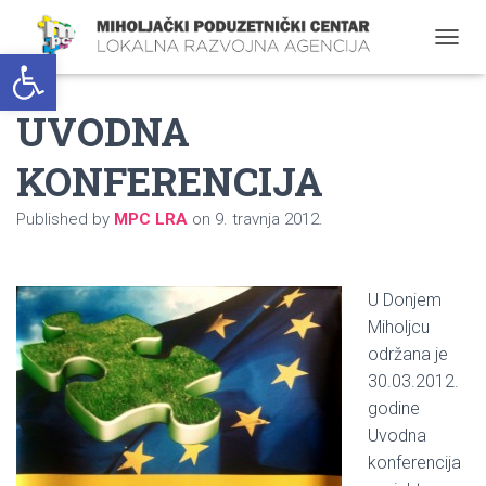
Open toolbar
T
O
G
UVODNA
G
L
E
KONFERENCIJA
N
A
Published by
MPC LRA
on
9. travnja 2012.
V
I
G
A
U Donjem
T
I
Miholjcu
O
održana je
N
30.03.2012.
godine
Uvodna
konferencija