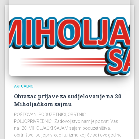
AKTUALNO
Obrazac prijave za sudjelovanje na 20.
Miholjačkom sajmu
POŠTOVANI PODUZETNICI, OBRTNICI I
POLJOPRIVREDNICI! Zadovoljstvo nam je pozvati Vas
na 20. MIHOLJAČKI SAJAM sajam poduzetništva,
obrtništva, poljoprivrede i turizma koji će se i ove godine