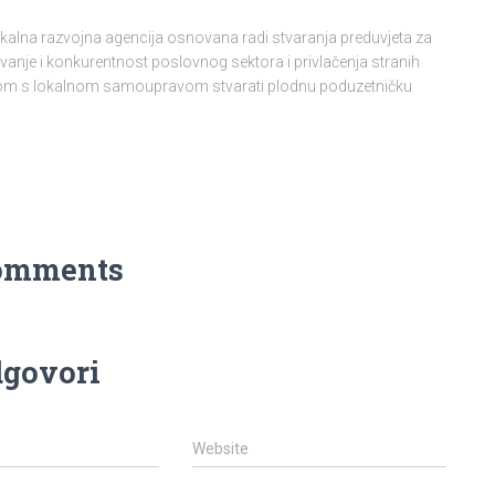
lokalna razvojna agencija osnovana radi stvaranja preduvjeta za
vanje i konkurentnost poslovnog sektora i privlačenja stranih
njom s lokalnom samoupravom stvarati plodnu poduzetničku
omments
govori
Website