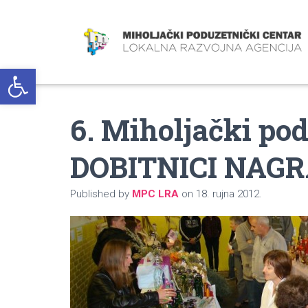
Open toolbar
6. Miholjački po
DOBITNICI NAG
Published by
MPC LRA
on
18. rujna 2012.