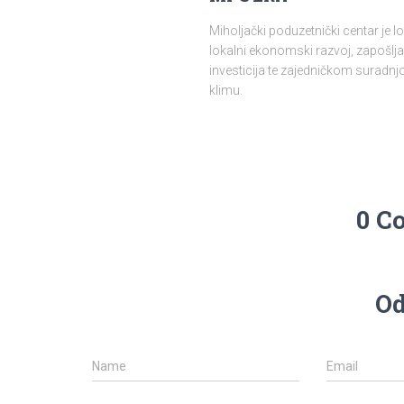
Miholjački poduzetnički centar je 
lokalni ekonomski razvoj, zapošlja
investicija te zajedničkom surad
klimu.
0 C
Od
Name
Email