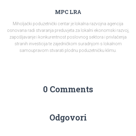
MPC LRA
Miholjački poduzetnički centar je lokalna razvojna agencija
osnovana radi stvaranja preduvjeta za lokalni ekonomski razvoj,
zapošljavanje i konkurentnost poslovnog sektora i privlačenja
stranih investicija te zajedničkom suradnjom s lokalnom
samoupravom stvarati plodnu poduzetničku klimu.
0 Comments
Odgovori