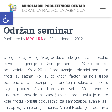
Open toolbar
T
O
G
Održan seminar
G
L
E
Published by
MPC LRA
on
30. studenoga 2012.
N
A
V
I
U organizaciji Miholjačkog poduzetničkog centra – Lokalne
G
razvojne agencije održan je seminar “Kako postati
A
T
poduzetnik”. Kroz 20 sati predavanja polaznici seminara
I
mogli su saznati koji su to kritični faktori na koje treba
O
posebno obratiti pažnju prije donošenja odluke o ulasku u
N
svijet poduzetništva. Predavač Beba Madunović iz
Hrvatskog zavoda za zapošljavanje predstavila je mjere
koje mogu koristiti poduzetnici za samozapošljavanje, ali i
za zapošljavanje drugih radnika. Valent Poslon je predstavio