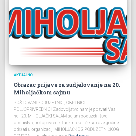
AKTUALNO
Obrazac prijave za sudjelovanje na 20.
Miholjačkom sajmu
POŠTOVANI PODUZETNICI, OBRTNICI I
POLJOPRIVREDNICI! Zadovoljstvo nam je pozvati Vas
na 20. MIHOLJAČKI SAJAM sajam poduzetništva,
obrtništva, poljoprivrede i turizma koji će se i ove godine
održati u organizaciji MIHOLJAČKOG PODUZETNIČKOG
CENTRA – Lokalne razvojne
Read more