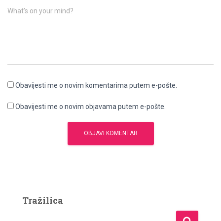
What's on your mind?
Obavijesti me o novim komentarima putem e-pošte.
Obavijesti me o novim objavama putem e-pošte.
Tražilica
P