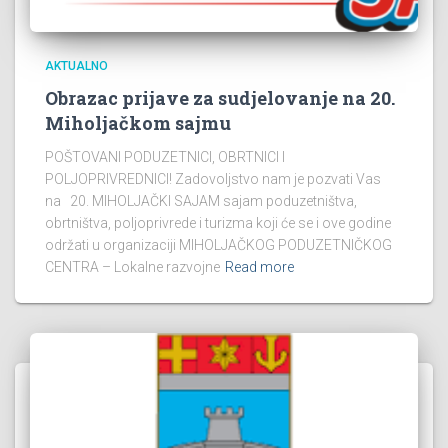
AKTUALNO
Obrazac prijave za sudjelovanje na 20.
Miholjačkom sajmu
POŠTOVANI PODUZETNICI, OBRTNICI I
POLJOPRIVREDNICI! Zadovoljstvo nam je pozvati Vas
na 20. MIHOLJAČKI SAJAM sajam poduzetništva,
obrtništva, poljoprivrede i turizma koji će se i ove godine
održati u organizaciji MIHOLJAČKOG PODUZETNIČKOG
CENTRA – Lokalne razvojne
Read more