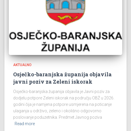
AKTUALNO
Osječko-baranjska županija objavila
javni poziv za Zeleni iskorak
Osječko-baranjska županija objavila je Javni poziv za
dodjelu potpore Zeleni iskorak na području OBŽ u 2026.
godini čija je namjena potpore usmjerena na poticanje
ulaganja u održivo, zeleno i okolišno odgovorno
poslovanje poduzetnika. Predmet Javnog poziva
Read more