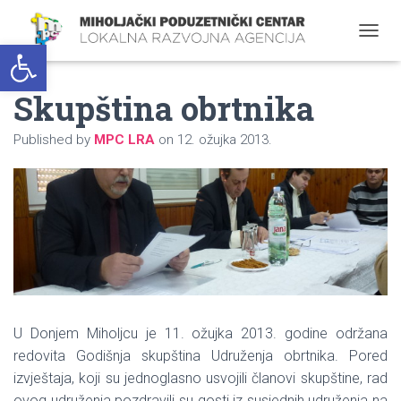
Open toolbar
T
O
G
Skupština obrtnika
G
L
E
Published by
MPC LRA
on
12. ožujka 2013.
N
A
V
I
G
A
T
I
O
N
U Donjem Miholjcu je 11. ožujka 2013. godine održana
redovita Godišnja skupština Udruženja obrtnika. Pored
izvještaja, koji su jednoglasno usvojili članovi skupštine, rad
ovog udruženja pozdravili su gosti iz susjednih udruženja na