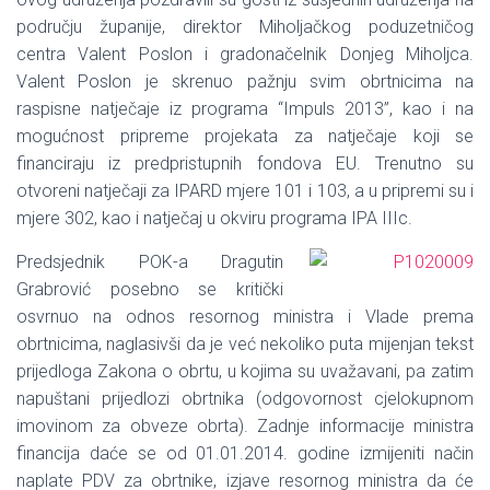
području županije, direktor Miholjačkog poduzetničog
centra Valent Poslon i gradonačelnik Donjeg Miholjca.
Valent Poslon je skrenuo pažnju svim obrtnicima na
raspisne natječaje iz programa “Impuls 2013”, kao i na
mogućnost pripreme projekata za natječaje koji se
financiraju iz predpristupnih fondova EU. Trenutno su
otvoreni natječaji za IPARD mjere 101 i 103, a u pripremi su i
mjere 302, kao i natječaj u okviru programa IPA IIIc.
Predsjednik POK-a Dragutin
Grabrović posebno se kritički
osvrnuo na odnos resornog ministra i Vlade prema
obrtnicima, naglasivši da je već nekoliko puta mijenjan tekst
prijedloga Zakona o obrtu, u kojima su uvažavani, pa zatim
napuštani prijedlozi obrtnika (odgovornost cjelokupnom
imovinom za obveze obrta). Zadnje informacije ministra
financija daće se od 01.01.2014. godine izmijeniti način
naplate PDV za obrtnike, izjave resornog ministra da će