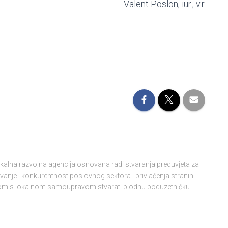
ent Poslon, iur., v.r.
lokalna razvojna agencija osnovana radi stvaranja preduvjeta za
vanje i konkurentnost poslovnog sektora i privlačenja stranih
njom s lokalnom samoupravom stvarati plodnu poduzetničku