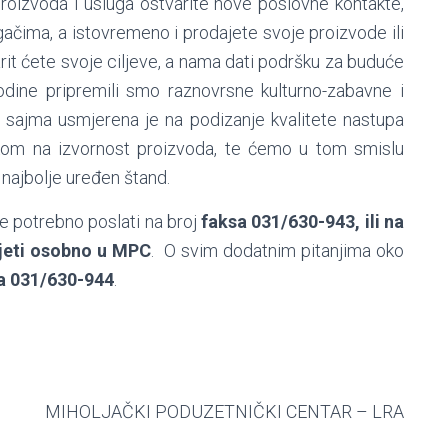
proizvoda i usluga ostvarite nove poslovne kontakte,
gačima, a istovremeno i prodajete svoje proizvode ili
it ćete svoje ciljeve, a nama dati podršku za buduće
godine pripremili smo raznovrsne kulturno-zabavne i
a sajma usmjerena je na podizanje kvalitete nastupa
askom na izvornost proizvoda, te ćemo u tom smislu
i najbolje uređen štand.
i je potrebno poslati na broj
faksa 031/630-943, ili na
ijeti osobno u MPC
. O svim dodatnim pitanjima oko
a 031/630-944
.
ODUZETNIČKI CENTAR – LRA