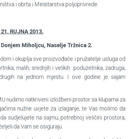
štva i obrta i Ministarstva poljoprivrede
21. RUJNA 2013.
 Donjem Miholjcu, Naselje Tržnica 2.
 okuplja sve proizvođače i pružatelje usluga od
tnika, malih, srednjih i velikih poduzetnika, zadruga,
i drugih na jednom mjestu. I ove godine je sajam
udimo natkriveni izložbeni prostor sa klupama za
lagačima nužne uvjete za izlaganje, te Vas molimo da
da sudjelujete na sajmu, potrebnoj veličini prostora,
željeli da Vam se osiguraju.