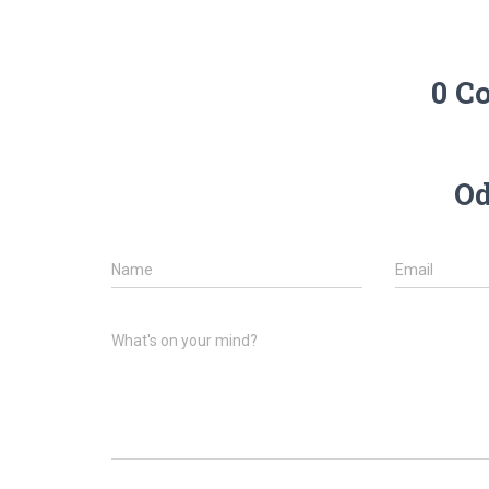
0 C
Od
Name
Email
What's on your mind?