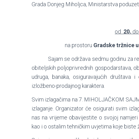
Grada Donjeg Miholjca, Ministarstva poduzetni
od
20.
do
na prostoru
Gradske tržnice u
Sajam se održava sedmu godinu za redom i
obiteljskih poljoprivrednih gospodarstava, obr
udruga, banaka, osiguravajućih društava 
izložbeno-prodajnog karaktera.
Svim izlagačima na 7. MIHOLJAČKOM SAJMU n
izlaganje. Organizator će osigurati svim iz
nas na vrijeme obavijestite o svojoj namjeri 
kao i o ostalim tehničkim uvjetima koje biste 