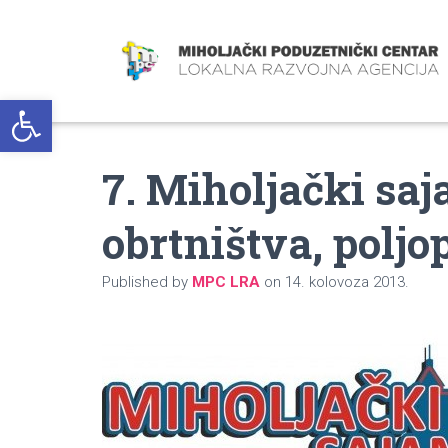
Open toolbar
7. Miholjački sa
obrtništva, poljo
Published by
MPC LRA
on
14. kolovoza 2013.