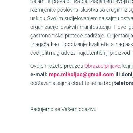
Sajam je prava prilika da izlaganjem svojih 
razmijenite poslovna iskustva sa drugim izla
uslugu. Svojim sudjelovanjem na sajmu ostvar
organizacije ovakvih manifestacija. I ove 
gastronomske prateće sadržaje. Orijentacij
izlagača kao i podizanje kvalitete s nagl
dodijeliti nagrade za najautentičniji proizvod 
Ovdje možete preuzeti
Obrazac prijave
, koj
e-mail:
mpc.miholjac@gmail.com
ili don
održavanja sajma obratite se na broj
telefon
Radujemo se Vašem odazivu!
MIHOLJAČKI P