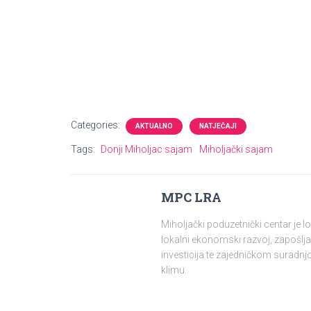
Val
Categories:
AKTUALNO
NATJEČAJI
Tags:
Donji Miholjac sajam
Miholjački sajam
MPC LRA
Miholjački poduzetnički centar je 
lokalni ekonomski razvoj, zapošlja
investicija te zajedničkom surad
klimu.