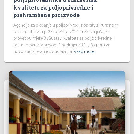
kvalitete za poljoprivredne i
prehrambene proizvode
Agencija za plaćanja u poljoprivredi, ribarstvu i ruralnom
razvoju objavila je 27. siječnja 2021. treći Natječaj za
provedbu mjere 3 „Sustavi kvalitete za poljoprivredne i
prehrambene proizvode“, podmjere 3.1. „Potpora za
novo sudjelovanje u sustavima
Read more