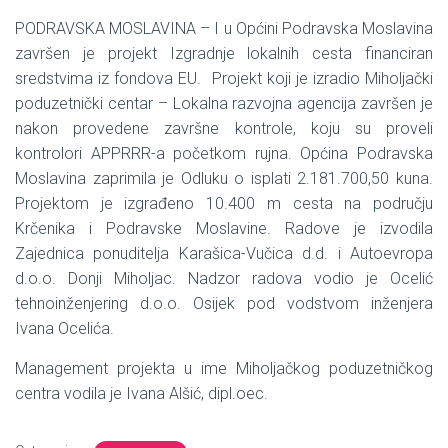
PODRAVSKA MOSLAVINA – I u Općini Podravska Moslavina
završen je projekt Izgradnje lokalnih cesta financiran
sredstvima iz fondova EU. Projekt koji je izradio Miholjački
poduzetnički centar – Lokalna razvojna agencija završen je
nakon provedene završne kontrole, koju su proveli
kontrolori APPRRR-a početkom rujna. Općina Podravska
Moslavina zaprimila je Odluku o isplati 2.181.700,50 kuna.
Projektom je izgrađeno 10.400 m cesta na području
Krčenika i Podravske Moslavine. Radove je izvodila
Zajednica ponuditelja Karašica-Vučica d.d. i Autoevropa
d.o.o. Donji Miholjac. Nadzor radova vodio je Ocelić
tehnoinženjering d.o.o. Osijek pod vodstvom inženjera
Ivana Ocelića.
Management projekta u ime Miholjačkog poduzetničkog
centra vodila je Ivana Alšić, dipl.oec.