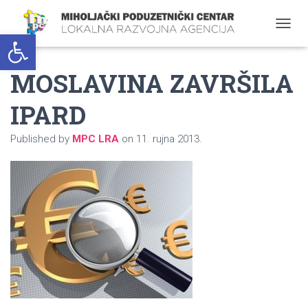
Open toolbar
T
O
G
MOSLAVINA ZAVRŠILA
G
L
E
IPARD
N
A
Published by
MPC LRA
on
11. rujna 2013.
V
I
G
A
T
I
O
N