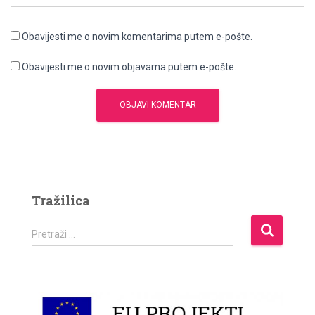
Obavijesti me o novim komentarima putem e-pošte.
Obavijesti me o novim objavama putem e-pošte.
Tražilica
P
Pretraži …
r
e
t
r
a