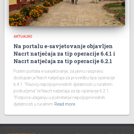
AKTUALNO
Na portalu e-savjetovanje objavljen
Nacrt natječaja za tip operacije 6.4.1 i
Nacrt natječaja za tip operacije 6.2.1
Putem portala e-savjetovanje, za javnu raspravu
dostupan je Nacrt natječaja za provedbu tipa operacije
6.4.1. ”Razvoj nepoljoprivrednih djelatnosti u ruralnim
područjima” te Nacrt natječaja za tip operacije 6.2.1.
”Potpora ulaganju u pokretanje nepoljoprivrednih
djelatnosti u ruralnim
Read more