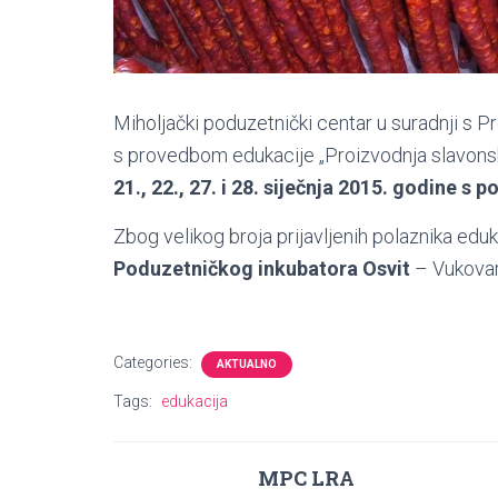
Miholjački poduzetnički centar u suradnji s 
s provedbom edukacije „Proizvodnja slavons
21., 22., 27. i 28. siječnja 2015. godine s 
Zbog velikog broja prijavljenih polaznika edu
Poduzetničkog inkubatora Osvit
– Vukovar
Categories:
AKTUALNO
Tags:
edukacija
MPC LRA