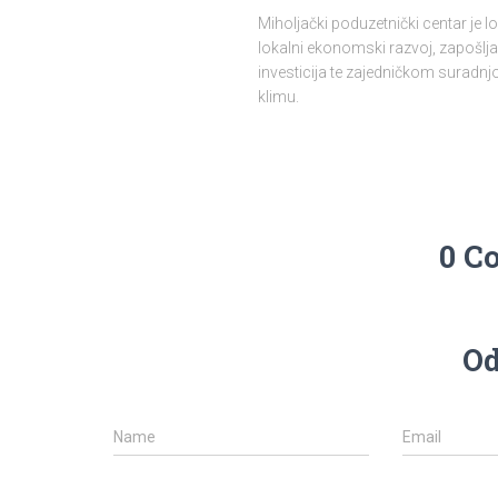
Miholjački poduzetnički centar je 
lokalni ekonomski razvoj, zapošlja
investicija te zajedničkom surad
klimu.
0 C
Od
Name
Email