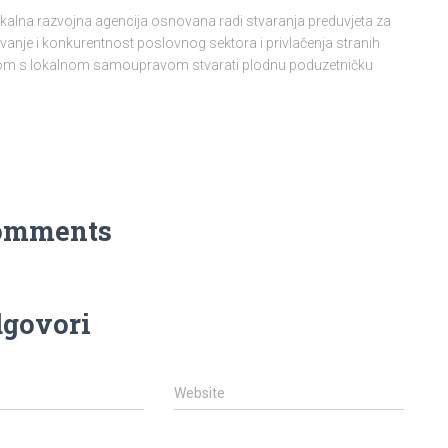
lokalna razvojna agencija osnovana radi stvaranja preduvjeta za
vanje i konkurentnost poslovnog sektora i privlačenja stranih
njom s lokalnom samoupravom stvarati plodnu poduzetničku
omments
govori
Website