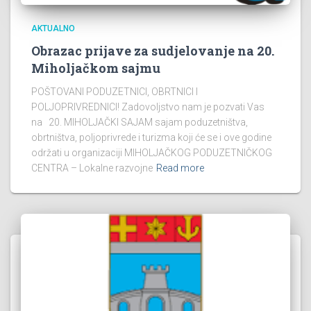
AKTUALNO
Obrazac prijave za sudjelovanje na 20.
Miholjačkom sajmu
POŠTOVANI PODUZETNICI, OBRTNICI I
POLJOPRIVREDNICI! Zadovoljstvo nam je pozvati Vas
na 20. MIHOLJAČKI SAJAM sajam poduzetništva,
obrtništva, poljoprivrede i turizma koji će se i ove godine
održati u organizaciji MIHOLJAČKOG PODUZETNIČKOG
CENTRA – Lokalne razvojne
Read more