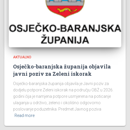
AKTUALNO
Osječko-baranjska županija objavila
javni poziv za Zeleni iskorak
Osječko-baranjska županija objavila je Javni poziv za
dodjelu potpore Zeleni iskorak na području OBŽ u 2026.
godini čija je namjena potpore usmjerena na poticanje
ulaganja u održivo, zeleno i okolišno odgovorno
poslovanje poduzetnika. Predmet Javnog poziva
Read more