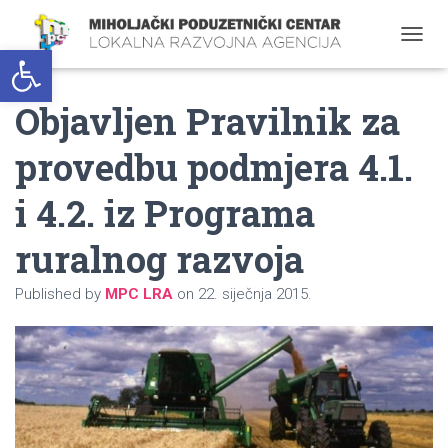
Open toolbar
T
O
G
Objavljen Pravilnik za
G
L
E
provedbu podmjera 4.1.
N
A
i 4.2. iz Programa
V
I
G
ruralnog razvoja
A
T
Published by
MPC LRA
on
22. siječnja 2015.
I
O
N