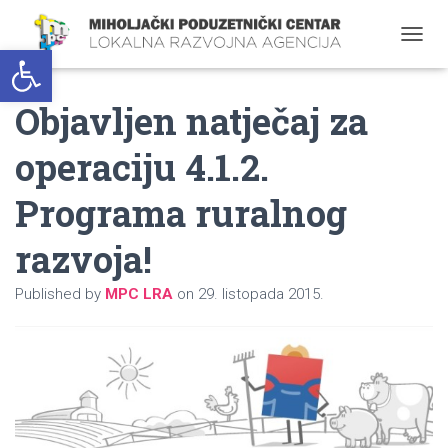
Open toolbar
T
O
G
Objavljen natječaj za
G
L
E
operaciju 4.1.2.
N
A
Programa ruralnog
V
I
G
razvoja!
A
T
Published by
MPC LRA
on
29. listopada 2015.
I
O
N