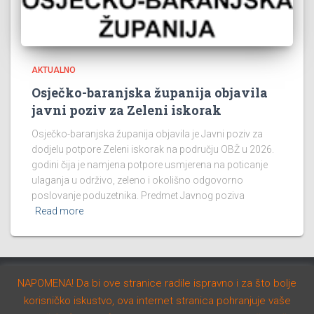
AKTUALNO
Osječko-baranjska županija objavila
javni poziv za Zeleni iskorak
Osječko-baranjska županija objavila je Javni poziv za
dodjelu potpore Zeleni iskorak na području OBŽ u 2026.
godini čija je namjena potpore usmjerena na poticanje
ulaganja u održivo, zeleno i okolišno odgovorno
poslovanje poduzetnika. Predmet Javnog poziva
Read more
NAPOMENA! Da bi ove stranice radile ispravno i za što bolje
AKTUALNO
NATJEČAJI
STUDIJE I PROGRAMI
korisničko iskustvo, ova internet stranica pohranjuje vaše