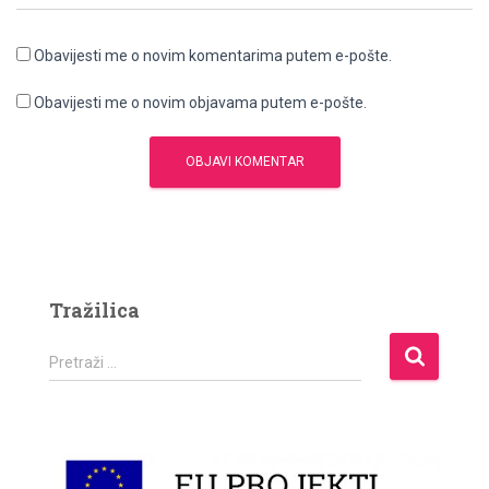
Obavijesti me o novim komentarima putem e-pošte.
Obavijesti me o novim objavama putem e-pošte.
Tražilica
P
Pretraži …
r
e
t
r
a