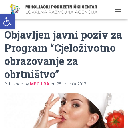
Open toolbar
T
O
G
Objavljen javni poziv za
G
L
E
Program “Cjeloživotno
N
A
obrazovanje za
V
I
G
obrtništvo”
A
T
Published by
MPC LRA
on
25. travnja 2017.
I
O
N