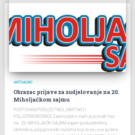
AKTUALNO
Obrazac prijave za sudjelovanje na 20.
Miholjačkom sajmu
POŠTOVANI PODUZETNICI, OBRTNICI I
POLJOPRIVREDNICI! Zadovoljstvo nam je pozvati Vas
na 20. MIHOLJAČKI SAJAM sajam poduzetništva,
obrtništva, poljoprivrede i turizma koji će se i ove godine