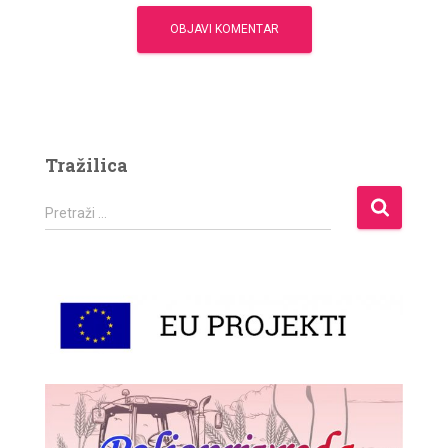
Tražilica
P
Pretraži …
r
e
t
r
a
ž
i
: