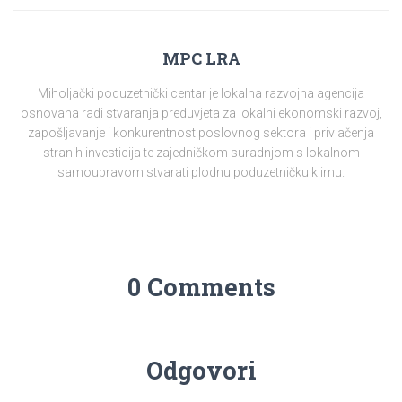
MPC LRA
Miholjački poduzetnički centar je lokalna razvojna agencija
osnovana radi stvaranja preduvjeta za lokalni ekonomski razvoj,
zapošljavanje i konkurentnost poslovnog sektora i privlačenja
stranih investicija te zajedničkom suradnjom s lokalnom
samoupravom stvarati plodnu poduzetničku klimu.
0 Comments
Odgovori