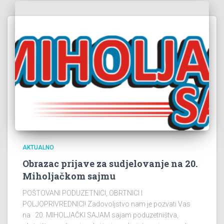
AKTUALNO
Obrazac prijave za sudjelovanje na 20.
Miholjačkom sajmu
POŠTOVANI PODUZETNICI, OBRTNICI I
POLJOPRIVREDNICI! Zadovoljstvo nam je pozvati Vas
na 20. MIHOLJAČKI SAJAM sajam poduzetništva,