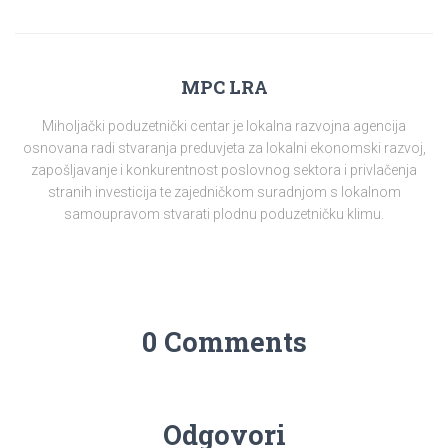
MPC LRA
Miholjački poduzetnički centar je lokalna razvojna agencija
osnovana radi stvaranja preduvjeta za lokalni ekonomski razvoj,
zapošljavanje i konkurentnost poslovnog sektora i privlačenja
stranih investicija te zajedničkom suradnjom s lokalnom
samoupravom stvarati plodnu poduzetničku klimu.
0 Comments
Odgovori