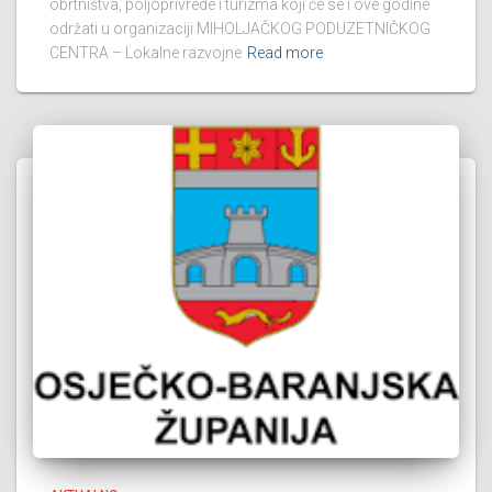
obrtništva, poljoprivrede i turizma koji će se i ove godine
održati u organizaciji MIHOLJAČKOG PODUZETNIČKOG
CENTRA – Lokalne razvojne
Read more