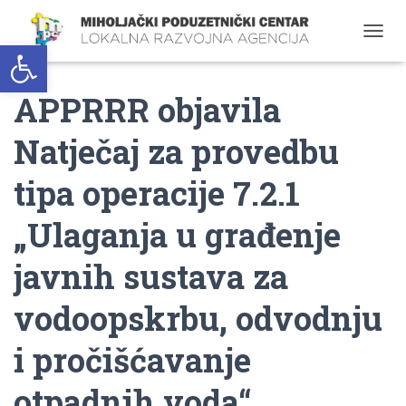
Open toolbar
T
O
G
APPRRR objavila
G
L
E
Natječaj za provedbu
N
A
tipa operacije 7.2.1
V
I
G
„Ulaganja u građenje
A
T
javnih sustava za
I
O
vodoopskrbu, odvodnju
N
i pročišćavanje
otpadnih voda“