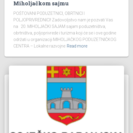
Miholjačkom sajmu
POŠTOVANI PODUZETNICI, OBRTNICI I
POLJOPRIVREDNICI! Zadovoljstvo nam je pozvati Vas
na 20. MIHOLJAČKI SAJAM sajam poduzetništva,
obrtništva, poljoprivrede i turizma koji će se i ove godine
održati u organizaciji MIHOLJAČKOG PODUZETNIČKOG
CENTRA – Lokalne razvojne
Read more