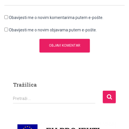
Obavijesti me o novim komentarima putem e-pošte.
Obavijesti me o novim objavama putem e-pošte.
Tražilica
P
Pretraži …
r
e
t
r
a