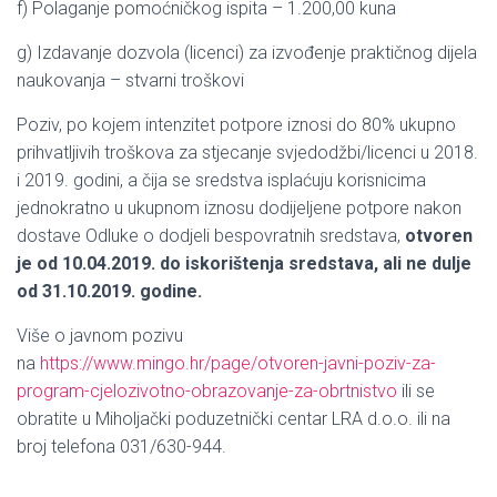
f) Polaganje pomoćničkog ispita – 1.200,00 kuna
g) Izdavanje dozvola (licenci) za izvođenje praktičnog dijela
naukovanja – stvarni troškovi
Poziv, po kojem intenzitet potpore iznosi do 80% ukupno
prihvatljivih troškova za stjecanje svjedodžbi/licenci u 2018.
i 2019. godini, a čija se sredstva isplaćuju korisnicima
jednokratno u ukupnom iznosu dodijeljene potpore nakon
dostave Odluke o dodjeli bespovratnih sredstava,
otvoren
je od 10.04.2019. do iskorištenja sredstava, ali ne dulje
od 31.10.2019. godine.
Više o javnom pozivu
na
https://www.mingo.hr/page/otvoren-javni-poziv-za-
program-cjelozivotno-obrazovanje-za-obrtnistvo
ili se
obratite u Miholjački poduzetnički centar LRA d.o.o. ili na
broj telefona 031/630-944.