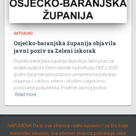
AKTUALNO
Osječko-baranjska županija objavila
javni poziv za Zeleni iskorak
Osječko-baranjska županija objavila je Javni poziv za
dodjelu potpore Zeleni iskorak na području OBŽ u 2026.
godini čija je namjena potpore usmjerena na poticanje
ulaganja u održivo, zeleno i okolišno odgovorno
poslovanje poduzetnika. Predmet Javnog poziva
Read more
NAPOMENA! Da bi ove stranice radile ispravno i za što bolje
AKTUALNO
NATJEČAJI
STUDIJE I PROGRAMI
korisničko iskustvo, ova internet stranica pohranjuje vaše