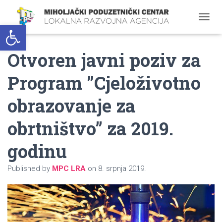
Open toolbar
T
O
G
Otvoren javni poziv za
G
L
E
Program ”Cjeloživotno
N
A
obrazovanje za
V
I
G
obrtništvo” za 2019.
A
T
godinu
I
O
N
Published by
MPC LRA
on
8. srpnja 2019.