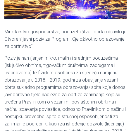
Ministarstvo gospodarstva, poduzetništva i obrta objavilo je
Otvoreni javni poziv za Program „Cjeloživotno obrazovanje
za obrtništvo“.
Poziv je namijenjen mikro, malim i srednjim poduzećima
(isključivo obrtima, trgovačkim društvima, zadrugama i
ustanovama) te fizičkim osobama za sljedeću namjenu:
obrazovanje u 2018. i 2019. godini za obavljanje vezanih
obrta sukladno programima obrazovanja/ispita koje donosi
javnopravno tijelo nadležno za obrt za zanimanja koja su
uređena Pravilnikom o vezanim i povlaštenim obrtima i
načinu izdavanja povlastica, odnosno Pravilnikom o načinu i
postupku provedbe ispita o stručnoj osposobljenosti za
zanimanje pogrebnik, kao i za ishođenje dozvole (licencije)