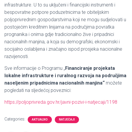
infrastrukture. U to su uključeni i financijski instrumenti i
bespovratne potpore poduzetnicima te obiteljskim
poljoprivrednim gospodarstvima koji ne mogu sudjelovati u
postojećim kreditnim linijama na područjima povratka
prognanika i onima gdje tradicionalno žive i pripadnici
nacionalnih manjina, a koja su demografski, ekonomski i
socijalno oslabljena i značajno ispod prosjeka nacionalne
razvijenosti.
Sve informacije o Programu „
Financiranje projekata
lokalne infrastrukture i ruralnog razvoja na područjima
naseljenim pripadnicima nacionalnih manjina“
možete
pogledati na sljedećoj poveznici:
https://poljoprivreda.gov.hr/javni-pozivi-i-natjecaji/1198
Categories:
AKTUALNO
NATJEČAJI