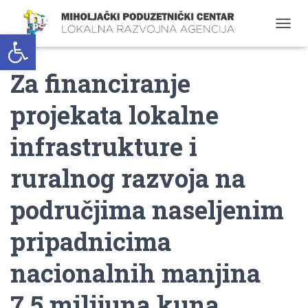
Open toolbar
T
O
G
Za financiranje
G
L
E
projekata lokalne
N
A
infrastrukture i
V
I
G
ruralnog razvoja na
A
T
područjima naseljenim
I
O
pripadnicima
N
nacionalnih manjina
7,5 milijuna kuna