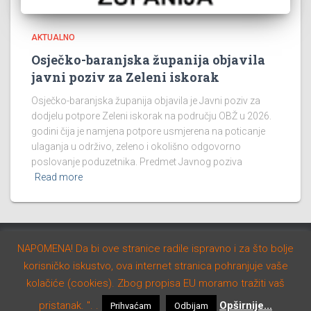
AKTUALNO
Osječko-baranjska županija objavila
javni poziv za Zeleni iskorak
Osječko-baranjska županija objavila je Javni poziv za
dodjelu potpore Zeleni iskorak na području OBŽ u 2026.
godini čija je namjena potpore usmjerena na poticanje
ulaganja u održivo, zeleno i okolišno odgovorno
poslovanje poduzetnika. Predmet Javnog poziva
Read more
NAPOMENA! Da bi ove stranice radile ispravno i za što bolje
AKTUALNO
NATJEČAJI
STUDIJE I PROGRAMI
korisničko iskustvo, ova internet stranica pohranjuje vaše
kolačiće (cookies). Zbog propisa EU moramo tražiti vaš
Hestia | Developed by
ThemeIsle
pristanak. ". .
Opširnije...
Prihvaćam
Odbijam