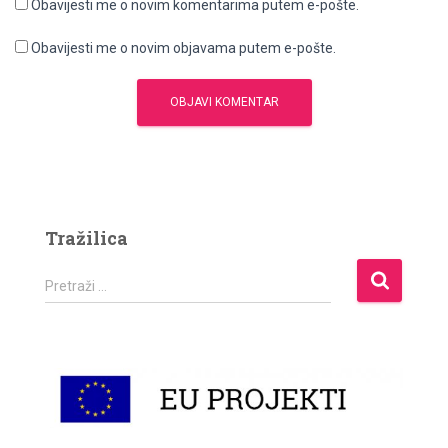
Obavijesti me o novim komentarima putem e-pošte.
Obavijesti me o novim objavama putem e-pošte.
Tražilica
P
Pretraži …
r
e
t
r
a
ž
i