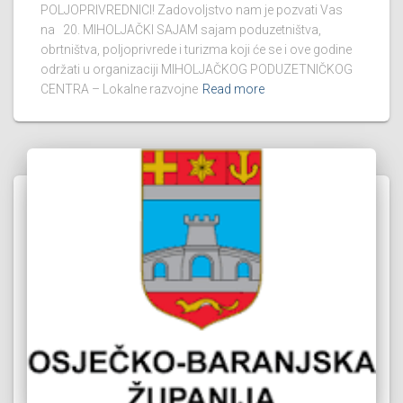
POLJOPRIVREDNICI! Zadovoljstvo nam je pozvati Vas
na 20. MIHOLJAČKI SAJAM sajam poduzetništva,
obrtništva, poljoprivrede i turizma koji će se i ove godine
održati u organizaciji MIHOLJAČKOG PODUZETNIČKOG
CENTRA – Lokalne razvojne
Read more