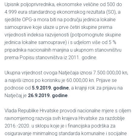
Upisnik poljoprivrednika, ekonomske veličine od 500 do
4.999 eura standardnog ekonomskog rezultata (SO), a
sjedište OPG-a mora biti na području jedinica lokalne
samouprave koje ulaze u prve četiri skupine prema
vrijednosti indeksa razvijenosti (potpomognute skupine
jedinica lokalne samouprave) i s udjelom više od 5 %
pripadnika nacionalnih manjina u ukupnom stanovništvu
prema Popisu stanovništva iz 2011. godine.
Ukupna vrijednost ovoga Natječaja iznosi 7.500.000,00 kn,
a najviši iznos po korisniku je 60.000,00 kn. Prijave se
podnose od
5.9.2019. godine
, a krajnji rok za prijavu na
Natječaj je
26.9.2019. godine
.
Vlada Republike Hrvatske provodi nacionalne mjere s ciljem
ravnomjernog razvoja svih krajeva Hrvatske za razdoblje
2016.-2020. u sklopu koje je i financijska podrška za
osiguravanje minimalnog standarda komunalne i socijalne