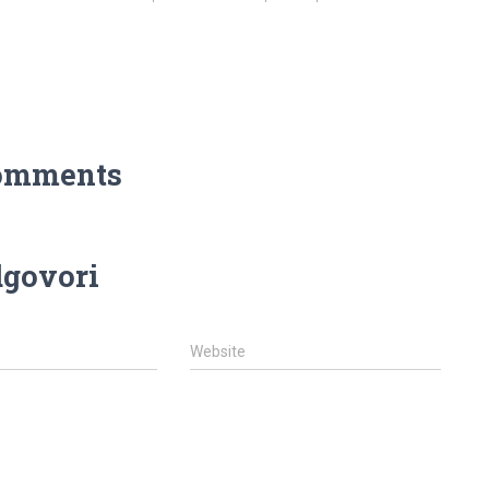
omments
govori
Website