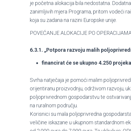
je početna alokacija bila nedostatna. Dodatn
zanimljivih mjera Programa, pritom vodeći rač
koja su zadana na razini Europske unije.
POVEĆANJE ALOKACIJE PO OPERACIJAMA
6.3.1. „Potpora razvoju malih poljoprivre
financirat će se ukupno 4.250 projeka
Svrha natječaja je pomoći malim poljoprivred
orijentiranu proizvodnju, održivom razvoju, u
poljoprivrednom gospodarstvu te ostvarivanj
na ruralnom području.
Korisnici su mala poljoprivredna gospodarst
veličine iskazane u ukupnom standardnom e
od 2.000 eura do 7.999 eura. To uključuje: OP