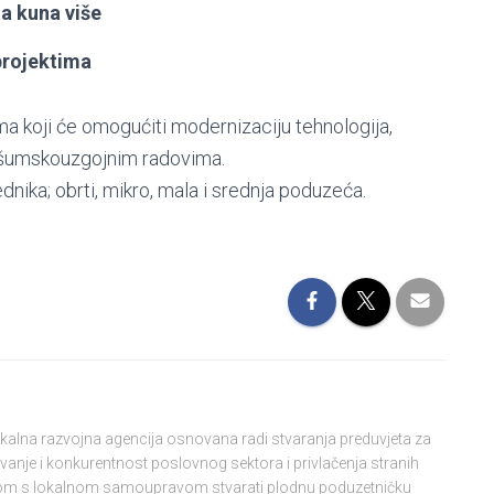
a kuna više
projektima
ma koji će omogućiti modernizaciju tehnologija,
 i šumskouzgojnim radovima.
nika; obrti, mikro, mala i srednja poduzeća.
lokalna razvojna agencija osnovana radi stvaranja preduvjeta za
vanje i konkurentnost poslovnog sektora i privlačenja stranih
njom s lokalnom samoupravom stvarati plodnu poduzetničku