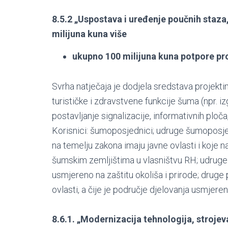
8.5.2 „Uspostava i uređenje poučnih staza,
milijuna kuna više
ukupno 100 milijuna kuna potpore pr
Svrha natječaja je dodjela sredstava projekti
turističke i zdravstvene funkcije šuma (npr. i
postavljanje signalizacije, informativnih ploča,
Korisnici: šumoposjednici; udruge šumoposje
na temelju zakona imaju javne ovlasti i koj
šumskim zemljištima u vlasništvu RH; udruge c
usmjereno na zaštitu okoliša i prirode; drug
ovlasti, a čije je područje djelovanja usmjeren
8.6.1. „Modernizacija tehnologija, strojeva