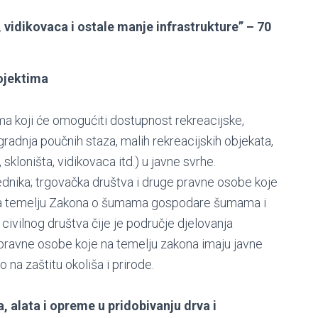
 vidikovaca i ostale manje infrastrukture” – 70
ojektima
ma koji će omogućiti dostupnost rekreacijske,
zgradnja poučnih staza, malih rekreacijskih objekata,
 skloništa, vidikovaca itd.) u javne svrhe.
dnika; trgovačka društva i druge pravne osobe koje
e na temelju Zakona o šumama gospodare šumama i
ivilnog društva čije je područje djelovanja
e pravne osobe koje na temelju zakona imaju javne
o na zaštitu okoliša i prirode.
, alata i opreme u pridobivanju drva i