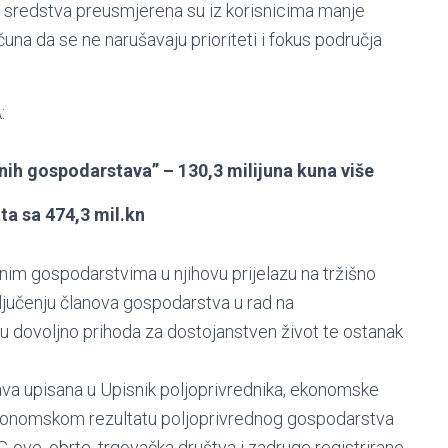
a sredstva preusmjerena su iz korisnicima manje
una da se ne narušavaju prioriteti i fokus područja
:
dnih gospodarstava” – 130,3 milijuna kuna više
ta sa 474,3 mil.kn
nim gospodarstvima u njihovu prijelazu na tržišno
ključenju članova gospodarstva u rad na
u dovoljno prihoda za dostojanstven život te ostanak
ava upisana u Upisnik poljoprivrednika, ekonomske
konomskom rezultatu poljoprivrednog gospodarstva
G-ove, obrte, trgovačka društva i zadruge registrirane