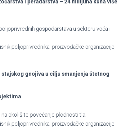
očarstva i peradarstva – 24 milijuna kuna više
poljoprivrednih gospodarstava u sektoru voća i
pisnik poljoprivrednika; proizvođačke organizacije
e stajskog gnojiva u cilju smanjenja štetnog
ojektima
na okoliš te povećanje plodnosti tla.
pisnik poljoprivrednika; proizvođačke organizacije