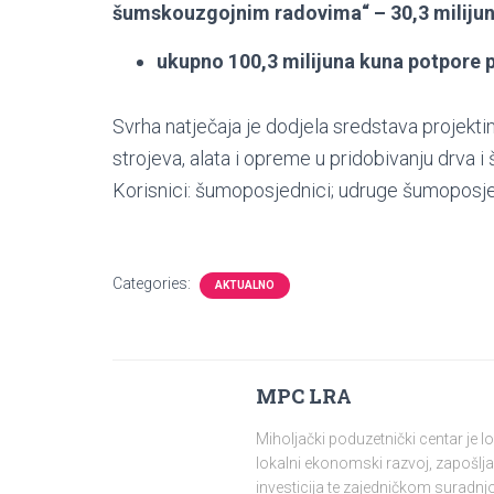
šumskouzgojnim radovima“ – 30,3 milijun
ukupno 100,3 milijuna kuna potpore 
Svrha natječaja je dodjela sredstava projekti
strojeva, alata i opreme u pridobivanju drva
Korisnici: šumoposjednici; udruge šumoposjed
Categories:
AKTUALNO
MPC LRA
Miholjački poduzetnički centar je 
lokalni ekonomski razvoj, zapošlja
investicija te zajedničkom surad