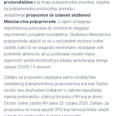
proizvođačima
koji imaju poljoprivredne površine, objekte
za poljoprivrednu proizvodnju, preradu i
skladištenje
propusnice će izdavati službenici
Ministarstva poljoprivrede
, s ciljem smanjenja
nepotrebnog putovanja do stožera te izlaganja
nepotrebnim socijalnim kontaktima. Službenici Ministarstva
poljoprivrede uključit će se u rad lokalnih stožera civilne
zaštite, kako bi se osiguralo nesmetano obavljanje svih
potrebnih aktivnosti, ali uz poštivanje visokih mjera
sigurnosti i predostrožnosti po pitanju sprečavanja širenja
zaraze COVID-19 virusom.
Zahtjev za propusnicu ispunjava samo nositelj/član
obiteljskog poljoprivrednog gospodarstva koji kao fizičke
osobe nisu obuhvaćeni Odlukom o zabrani napuštanja
mjesta prebivališta i stalnog boravka u RH koji je donio
Stožer civilne zaštite RH dana 23. ožujka 2020. Zahtjev za
propusnicu ne mora ispuniti OPG koji nema potrebe izlaziti