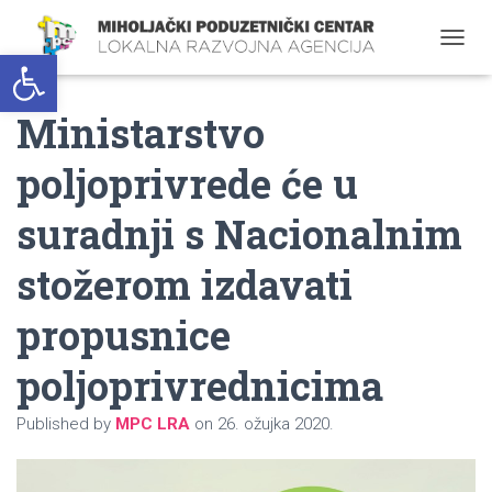
Open toolbar
T
O
G
Ministarstvo
G
L
E
poljoprivrede će u
N
A
suradnji s Nacionalnim
V
I
G
stožerom izdavati
A
T
propusnice
I
O
poljoprivrednicima
N
Published by
MPC LRA
on
26. ožujka 2020.