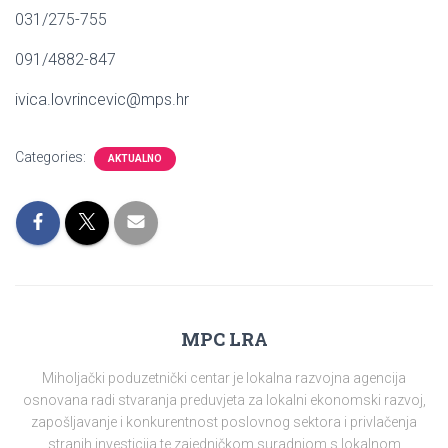
031/275-755
091/4882-847
ivica.lovrincevic@mps.hr
Categories:
AKTUALNO
MPC LRA
Miholjački poduzetnički centar je lokalna razvojna agencija
osnovana radi stvaranja preduvjeta za lokalni ekonomski razvoj,
zapošljavanje i konkurentnost poslovnog sektora i privlačenja
stranih investicija te zajedničkom suradnjom s lokalnom