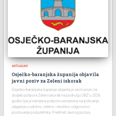
AKTUALNO
Osječko-baranjska županija objavila
javni poziv za Zeleni iskorak
Osječko-baranjska županija objavila je Javni poziv za
dodjelu potpore Zeleni iskorak na području OBŽ u 2026.
godini čija je namjena potpore usmjerena na poticanje
ulaganja u održivo, zeleno i okolišno odgovorno
poslovanje poduzetnika. Predmet Javnog poziva