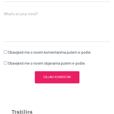
What's on your mind?
Obavijesti me o novim komentarima putem e-pošte.
Obavijesti me o novim objavama putem e-pošte.
Tražilica