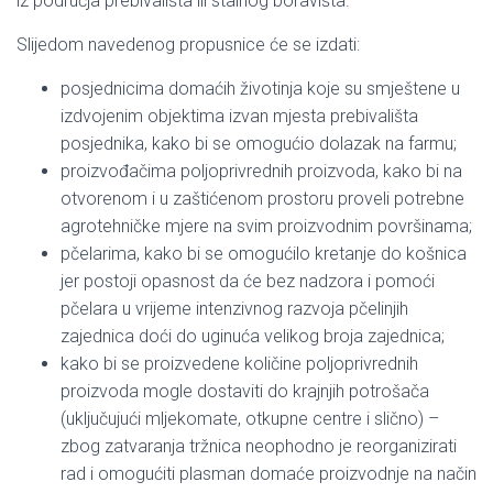
iz područja prebivališta ili stalnog boravišta.
Slijedom navedenog propusnice će se izdati:
posjednicima domaćih životinja koje su smještene u
izdvojenim objektima izvan mjesta prebivališta
posjednika, kako bi se omogućio dolazak na farmu;
proizvođačima poljoprivrednih proizvoda, kako bi na
otvorenom i u zaštićenom prostoru proveli potrebne
agrotehničke mjere na svim proizvodnim površinama;
pčelarima, kako bi se omogućilo kretanje do košnica
jer postoji opasnost da će bez nadzora i pomoći
pčelara u vrijeme intenzivnog razvoja pčelinjih
zajednica doći do uginuća velikog broja zajednica;
kako bi se proizvedene količine poljoprivrednih
proizvoda mogle dostaviti do krajnjih potrošača
(uključujući mljekomate, otkupne centre i slično) –
zbog zatvaranja tržnica neophodno je reorganizirati
rad i omogućiti plasman domaće proizvodnje na način