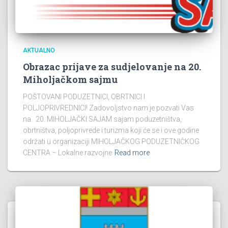
AKTUALNO
Obrazac prijave za sudjelovanje na 20.
Miholjačkom sajmu
POŠTOVANI PODUZETNICI, OBRTNICI I
POLJOPRIVREDNICI! Zadovoljstvo nam je pozvati Vas
na 20. MIHOLJAČKI SAJAM sajam poduzetništva,
obrtništva, poljoprivrede i turizma koji će se i ove godine
održati u organizaciji MIHOLJAČKOG PODUZETNIČKOG
CENTRA – Lokalne razvojne
Read more