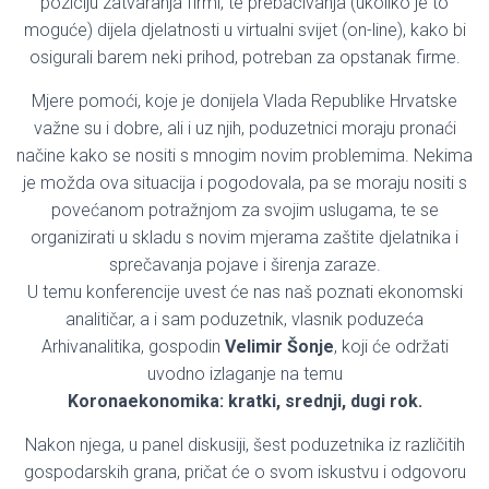
poziciju zatvaranja firmi, te prebacivanja (ukoliko je to
moguće) dijela djelatnosti u virtualni svijet (on-line), kako bi
osigurali barem neki prihod, potreban za opstanak firme.
Mjere pomoći, koje je donijela Vlada Republike Hrvatske
važne su i dobre, ali i uz njih, poduzetnici moraju pronaći
načine kako se nositi s mnogim novim problemima. Nekima
je možda ova situacija i pogodovala, pa se moraju nositi s
povećanom potražnjom za svojim uslugama, te se
organizirati u skladu s novim mjerama zaštite djelatnika i
sprečavanja pojave i širenja zaraze.
U temu konferencije uvest će nas naš poznati ekonomski
analitičar, a i sam poduzetnik, vlasnik poduzeća
Arhivanalitika, gospodin
Velimir Šonje
, koji će održati
uvodno izlaganje na temu
Koronaekonomika: kratki, srednji, dugi rok.
Nakon njega, u panel diskusiji, šest poduzetnika iz različitih
gospodarskih grana, pričat će o svom iskustvu i odgovoru