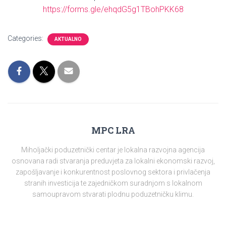
https://forms.gle/ehqdG5g1TBohPKK68
Categories:
AKTUALNO
MPC LRA
Miholjački poduzetnički centar je lokalna razvojna agencija
osnovana radi stvaranja preduvjeta za lokalni ekonomski razvoj,
zapošljavanje i konkurentnost poslovnog sektora i privlačenja
stranih investicija te zajedničkom suradnjom s lokalnom
samoupravom stvarati plodnu poduzetničku klimu.