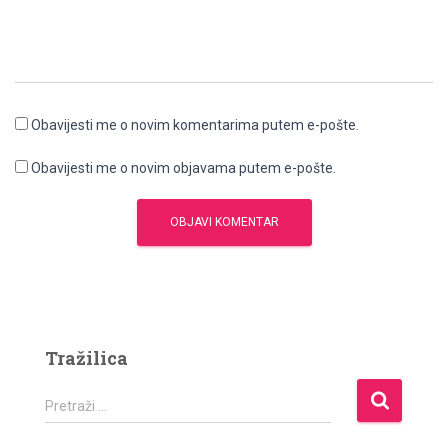
Obavijesti me o novim komentarima putem e-pošte.
Obavijesti me o novim objavama putem e-pošte.
Tražilica
P
Pretraži …
r
e