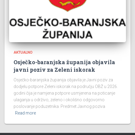
AKTUALNO
Osječko-baranjska županija objavila
javni poziv za Zeleni iskorak
Osječko-baranjska županija objavila je Javni poziv za
dodjelu potpore Zeleni iskorak na području OBŽ u 2026.
godini čija je namjena potpore usmjerena na poticanje
ulaganja u održivo, zeleno i okolišno odgovorno
poslovanje poduzetnika. Predmet Javnog poziva
Read more