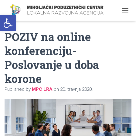
Open toolbar
T
O
G
POZIV na online
G
L
E
konferenciju-
N
A
Poslovanje u doba
V
I
G
korone
A
T
Published by
MPC LRA
on
20. travnja 2020.
I
O
N