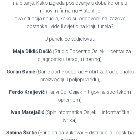
na pitanje: Kako izgleda poslovanje u doba korone u
njihovim firmama – što ih je
ova situacija naučila, kako su odgovorili na izazove
opstanka i vide li svjetlo na kraju tunela?
U panelu će sudjelovati:
Maja Diklić Dačić
(Studio Eccentric Osijek – centar za
dijagnostiku, terapiju i trening),
Goran Đanić
(Đanić obrt Podgorač – obrt za tradicionalnu
proizvodnju i poljoprivredu),
Ferdo Kraljević
(Ferivi Co. Osijek – trgovina sportskom
opremom),
Ivan Matejašić
(Spin informatika Osijek – informatička
tvrtka),
Sabina Škrtić
(Enna grupa Vukovar – distribucija i opskrba