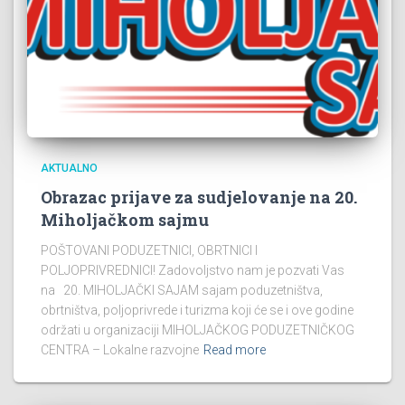
AKTUALNO
Obrazac prijave za sudjelovanje na 20.
Miholjačkom sajmu
POŠTOVANI PODUZETNICI, OBRTNICI I
POLJOPRIVREDNICI! Zadovoljstvo nam je pozvati Vas
na 20. MIHOLJAČKI SAJAM sajam poduzetništva,
obrtništva, poljoprivrede i turizma koji će se i ove godine
održati u organizaciji MIHOLJAČKOG PODUZETNIČKOG
CENTRA – Lokalne razvojne
Read more