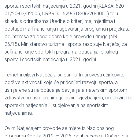
sporta i sportskih natjecanja u 2021. godini (KLASA: 620-
01/20-03/02005, URBROJ: 529-518-06-20-0001) te u
skladu s odredbama Uredbe o kriterijima, mjerilima i
postupcima financiranja i ugovaranja programa i projekata
od interesa za opće dobro koje provode udruge (NN
26/15), Ministarstvo turizma i sporta raspisuje Natječaj za
sufinanciranje sportskih programa poticanja lokalnog
sporta i sportskih natjecanja u 2021. godini.
Temeljni ciljevi Natječaja su osmisliti i provesti učinkovite i
održive aktivnosti koje će pridonijeti razvoju sporta, a
usmjerene su na poticanje bavljenja amaterskim sportom i
zdravstveno usmjerenim tjelesnim vježbanjem, organiziranje
sportskih natjecanja ili sudjelovanja na sportskim
natjecanjima.
Ovim Natječajem provode se mjere iz Nacionalnog
programa športa 2019. – 2026. obuhvaćene u Općem cilju