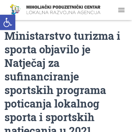
Open toolbar
T
O
G
Ministarstvo turizma i
G
L
E
sporta objavilo je
N
A
Natječaj za
V
I
G
sufinanciranje
A
T
sportskih programa
I
O
poticanja lokalnog
N
sporta i sportskih
natjecanja u 2021.