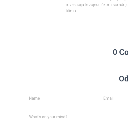
investicija te zajedničkom surad
klimu.
0 C
Od
Name
Email
What's on your mind?