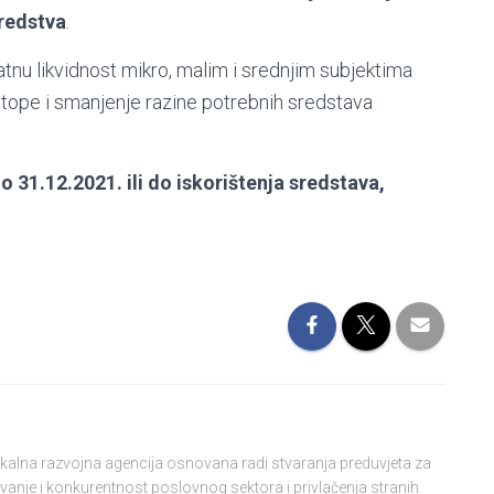
redstva
.
atnu likvidnost mikro, malim i srednjim subjektima
ope i smanjenje razine potrebnih sredstava
31.12.2021. ili do iskorištenja sredstava,
lokalna razvojna agencija osnovana radi stvaranja preduvjeta za
vanje i konkurentnost poslovnog sektora i privlačenja stranih