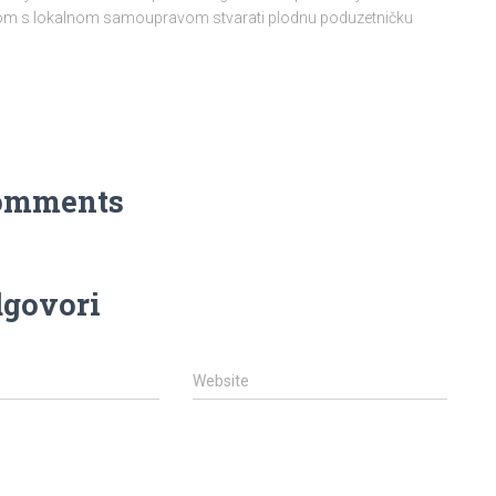
njom s lokalnom samoupravom stvarati plodnu poduzetničku
omments
govori
Website