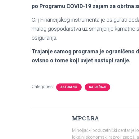
po Programu COVID-19 zajam za obrtna s
Cilj Financijskog instrumenta je osigurati dod
malog gospodarstva uz smanjenje kamatne st
osiguranja.
Trajanje samog programa je ograničeno do 
ovisno o tome koji uvjet nastupi ranije.
Categories:
AKTUALNO
NATJEČAJI
MPC LRA
Miholjački poduzetnički centar je 
lokalni ekonomski razvoj, zapošlja