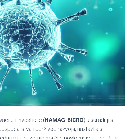
cije i investicije (
HAMAG-BICRO
) u suradnji s
spodarstva i održivog razvoja, nastavlja s
ednjim poduzetnicima čije poslovanje je ugroženo