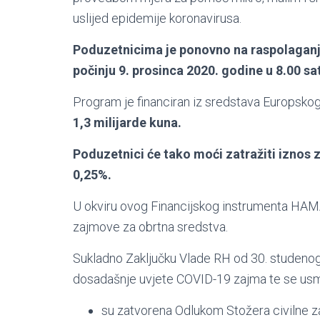
uslijed epidemije koronavirusa.
Poduzetnicima je ponovno na raspolaganj
počinju 9. prosinca 2020. godine u 8.00 sat
Program je financiran iz sredstava Europskog
1,3 milijarde kuna.
Poduzetnici će tako moći zatražiti iznos
0,25%.
U okviru ovog Financijskog instrumenta HA
zajmove za obrtna sredstva.
Sukladno Zaključku Vlade RH od 30. studenog
dosadašnje uvjete COVID-19 zajma te se usmj
su zatvorena Odlukom Stožera civilne z