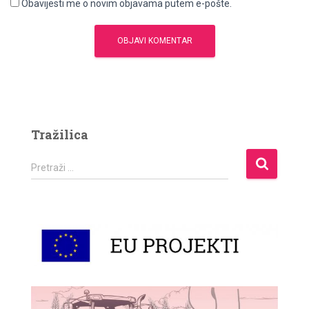
Obavijesti me o novim objavama putem e-pošte.
Tražilica
P
Pretraži …
r
e
t
r
a
ž
i
: