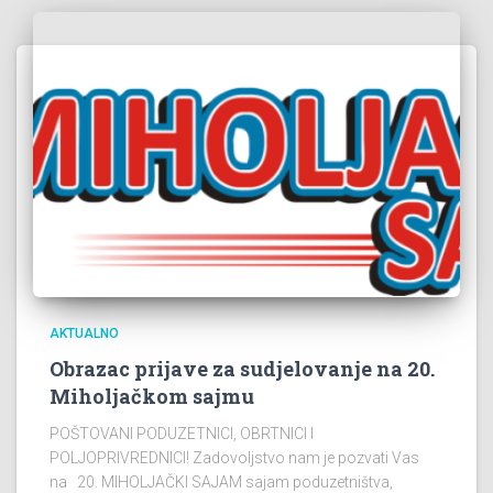
AKTUALNO
Obrazac prijave za sudjelovanje na 20.
Miholjačkom sajmu
POŠTOVANI PODUZETNICI, OBRTNICI I
POLJOPRIVREDNICI! Zadovoljstvo nam je pozvati Vas
na 20. MIHOLJAČKI SAJAM sajam poduzetništva,