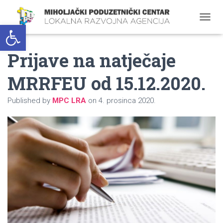
Open toolbar
T
O
G
Prijave na natječaje
G
L
E
MRRFEU od 15.12.2020.
N
A
Published by
MPC LRA
on
4. prosinca 2020.
V
I
G
A
T
I
O
N