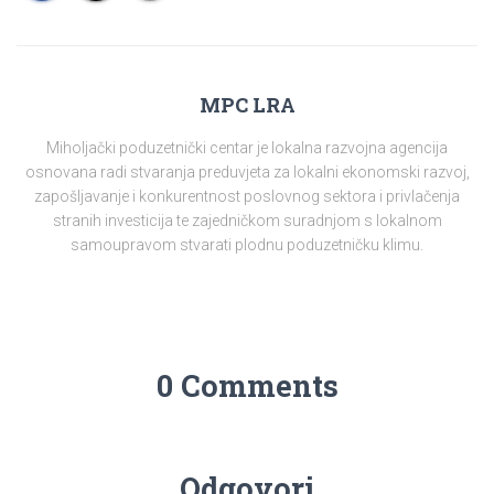
MPC LRA
Miholjački poduzetnički centar je lokalna razvojna agencija
osnovana radi stvaranja preduvjeta za lokalni ekonomski razvoj,
zapošljavanje i konkurentnost poslovnog sektora i privlačenja
stranih investicija te zajedničkom suradnjom s lokalnom
samoupravom stvarati plodnu poduzetničku klimu.
0 Comments
Odgovori