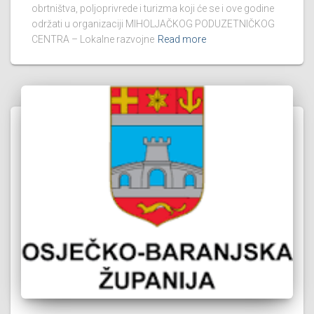
obrtništva, poljoprivrede i turizma koji će se i ove godine
održati u organizaciji MIHOLJAČKOG PODUZETNIČKOG
CENTRA – Lokalne razvojne
Read more