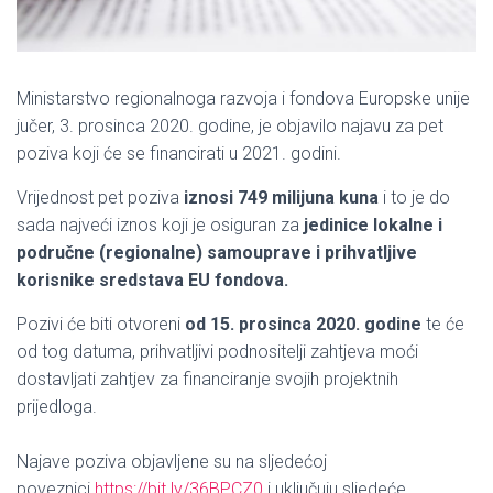
Ministarstvo regionalnoga razvoja i fondova Europske unije
jučer, 3. prosinca 2020. godine, je objavilo najavu za pet
poziva koji će se financirati u 2021. godini.
Vrijednost pet poziva
iznosi 749 milijuna kuna
i to je do
sada najveći iznos koji je osiguran za
jedinice lokalne i
područne (regionalne) samouprave i prihvatljive
korisnike sredstava EU fondova.
Pozivi će biti otvoreni
od
15. prosinca 2020. godine
te će
od tog datuma, prihvatljivi podnositelji zahtjeva moći
dostavljati zahtjev za financiranje svojih projektnih
prijedloga.
Najave poziva objavljene su na sljedećoj
poveznici
https://bit.ly/36BPCZ0
i uključuju sljedeće