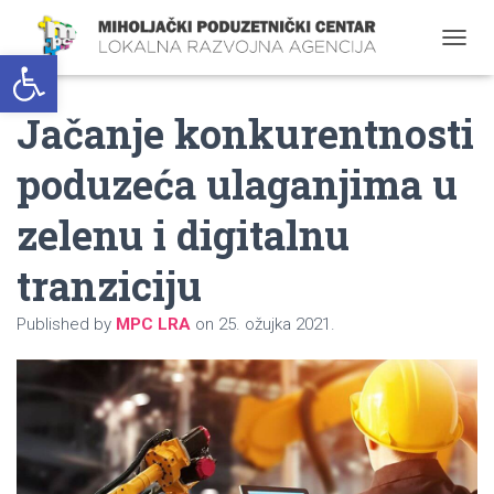
Open toolbar
T
O
G
Jačanje konkurentnosti
G
L
E
poduzeća ulaganjima u
N
A
zelenu i digitalnu
V
I
G
tranziciju
A
T
Published by
MPC LRA
on
25. ožujka 2021.
I
O
N