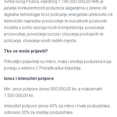
Svrha ovog Poziva, vrijednog 1.140.000.000,00 HRK je
jačanje konkurentnosti poduzeća ulaganjima u zelene i/ili
digitalne tehnologije kroz poticanje energetski učinkovite i/ili
tehnološki napredne proizvodnje te inovativnih poslovnih
modela u svrhu razvoja novih kompetencija, povećanja
proizvodnje, povećanja izvoza i očuvanja postojećih te
poticanja stvaranja novih radnih mjesta.
Tko se može prijaviti?
Prihvatljivi prijavitelji su mikro, mala i srednja poduzeća koja
posluju u sektoru C Prerađivačka industrija.
Iznos i intenzitet potpore
Min. iznos potpore iznosi 500.000,00 kn, a maksimalni
7.500.000,00 kn.
Intenzitet potpore iznosi 45% za mikro i male poduzetnike,
odnosno 35% za srednje poduzetnike.