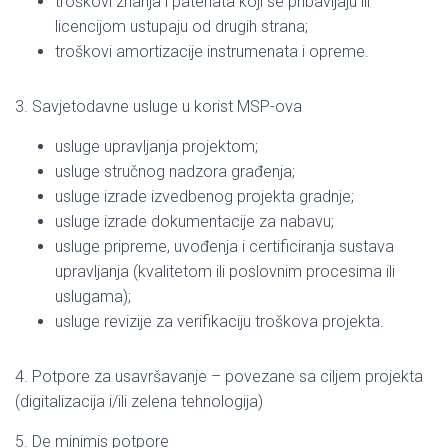
troškovi znanja i patenata koji se pribavljaju ili
licencijom ustupaju od drugih strana;
troškovi amortizacije instrumenata i opreme.
3. Savjetodavne usluge u korist MSP-ova
usluge upravljanja projektom;
usluge stručnog nadzora građenja;
usluge izrade izvedbenog projekta gradnje;
usluge izrade dokumentacije za nabavu;
usluge pripreme, uvođenja i certificiranja sustava
upravljanja (kvalitetom ili poslovnim procesima ili
uslugama);
usluge revizije za verifikaciju troškova projekta.
4. Potpore za usavršavanje – povezane sa ciljem projekta
(digitalizacija i/ili zelena tehnologija)
5. De minimis potpore