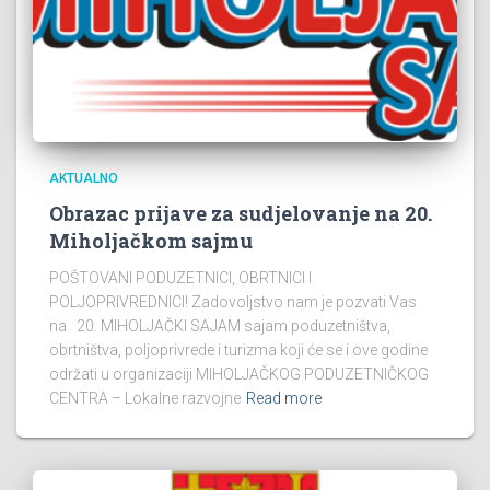
AKTUALNO
Obrazac prijave za sudjelovanje na 20.
Miholjačkom sajmu
POŠTOVANI PODUZETNICI, OBRTNICI I
POLJOPRIVREDNICI! Zadovoljstvo nam je pozvati Vas
na 20. MIHOLJAČKI SAJAM sajam poduzetništva,
obrtništva, poljoprivrede i turizma koji će se i ove godine
održati u organizaciji MIHOLJAČKOG PODUZETNIČKOG
CENTRA – Lokalne razvojne
Read more