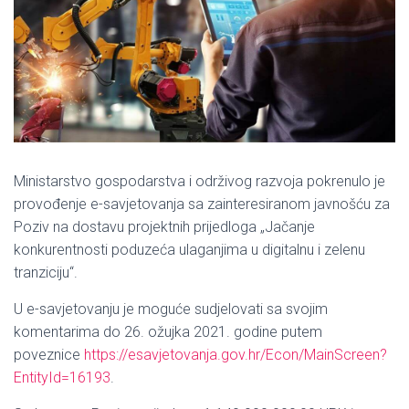
Ministarstvo gospodarstva i održivog razvoja pokrenulo je
provođenje e-savjetovanja sa zainteresiranom javnošću za
Poziv na dostavu projektnih prijedloga „Jačanje
konkurentnosti poduzeća ulaganjima u digitalnu i zelenu
tranziciju“.
U e-savjetovanju je moguće sudjelovati sa svojim
komentarima do 26. ožujka 2021. godine putem
poveznice
https://esavjetovanja.gov.hr/Econ/MainScreen?
EntityId=16193
.