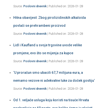
Source:
Poslovni dnevnik
Published on: 2026-01-28
Hitna obavijest: Zbog pirolizidinskih alkaloida
povlači se prehrambeni proizvod
Source:
Poslovni dnevnik
Published on: 2026-01-28
Lidl i Kaufland u svoje trgovine uvode velike
promjene, evo što se mijenja za kupce
Source:
Poslovni dnevnik
Published on: 2026-01-28
‘U proračun smo ubacili 67,7 milijuna eura, a
nemamo vezove ni adekvatne luke za doček gostiju’
Source:
Poslovni dnevnik
Published on: 2026-01-28
Od 1. veljače usluga koju koristi na tisuće Hrvata
poskupljuje za 60 posto, evo koliko ćemo ju plaćati