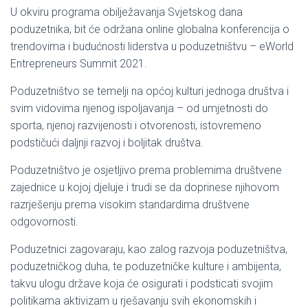
U okviru programa obilježavanja Svjetskog dana
poduzetnika, bit će održana online globalna konferencija o
trendovima i budućnosti liderstva u poduzetništvu – eWorld
Entrepreneurs Summit 2021.
Poduzetništvo se temelji na općoj kulturi jednoga društva i
svim vidovima njenog ispoljavanja – od umjetnosti do
sporta, njenoj razvijenosti i otvorenosti, istovremeno
podstičući daljnji razvoj i boljitak društva.
Poduzetništvo je osjetljivo prema problemima društvene
zajednice u kojoj djeluje i trudi se da doprinese njihovom
razrješenju prema visokim standardima društvene
odgovornosti.
Poduzetnici zagovaraju, kao zalog razvoja poduzetništva,
poduzetničkog duha, te poduzetničke kulture i ambijenta,
takvu ulogu države koja će osigurati i podsticati svojim
politikama aktivizam u rješavanju svih ekonomskih i