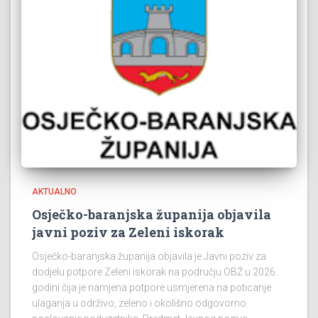
AKTUALNO
Osječko-baranjska županija objavila
javni poziv za Zeleni iskorak
Osječko-baranjska županija objavila je Javni poziv za
dodjelu potpore Zeleni iskorak na području OBŽ u 2026.
godini čija je namjena potpore usmjerena na poticanje
ulaganja u održivo, zeleno i okolišno odgovorno