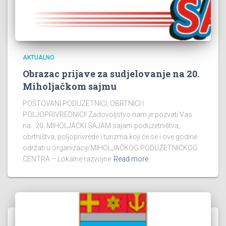
AKTUALNO
Obrazac prijave za sudjelovanje na 20.
Miholjačkom sajmu
POŠTOVANI PODUZETNICI, OBRTNICI I
POLJOPRIVREDNICI! Zadovoljstvo nam je pozvati Vas
na 20. MIHOLJAČKI SAJAM sajam poduzetništva,
obrtništva, poljoprivrede i turizma koji će se i ove godine
održati u organizaciji MIHOLJAČKOG PODUZETNIČKOG
CENTRA – Lokalne razvojne
Read more