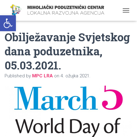
Open toolbar
T
O
G
Obilježavanje Svjetskog
G
L
E
dana poduzetnika,
N
A
05.03.2021.
V
I
G
Published by
MPC LRA
on
4. ožujka 2021.
A
T
I
O
N