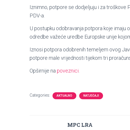
Iznimno, potpore se dodjeljuju i za troškove
PDV-a.
U postupku odobravanja potpora koje imaju ob
odredbe važeće uredbe Europske unije kojom 
Iznosi potpora odobrenih temeljem ovog Jav
potpore male vrijednosti tijekom tri proračun
Opširnije na
poveznici
.
Categories:
AKTUALNO
NATJEČAJI
MPC LRA