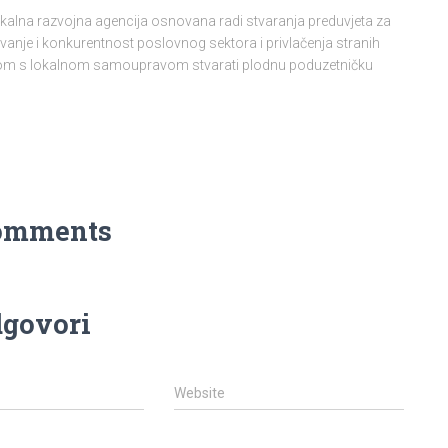
lokalna razvojna agencija osnovana radi stvaranja preduvjeta za
vanje i konkurentnost poslovnog sektora i privlačenja stranih
njom s lokalnom samoupravom stvarati plodnu poduzetničku
omments
govori
Website