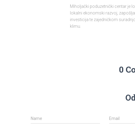
Miholjački poduzetnički centar je 
lokalni ekonomski razvoj, zapošlja
investicija te zajedničkom surad
klimu.
0 C
Od
Name
Email