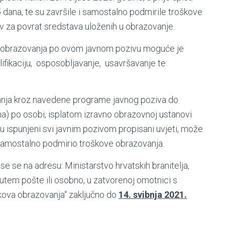
dana, te su završile i samostalno podmirile troškove
ev za povrat sredstava uloženih u obrazovanje.
a obrazovanja po ovom javnom pozivu moguće je
lifikaciju, osposobljavanje, usavršavanje te
anja kroz navedene programe javnog poziva do
a) po osobi, isplatom izravno obrazovnoj ustanovi
su ispunjeni svi javnim pozivom propisani uvjeti, može
e samostalno podmirio troškove obrazovanja.
se na adresu: Ministarstvo hrvatskih branitelja,
utem pošte ili osobno, u zatvorenoj omotnici s
škova obrazovanja“ zaključno do
14. svibnja 2021.