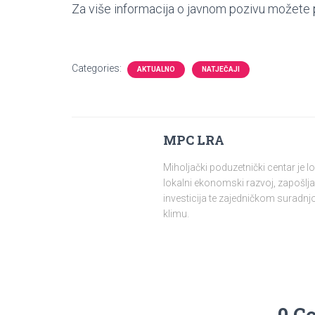
Za više informacija o javnom pozivu možete
Categories:
AKTUALNO
NATJEČAJI
MPC LRA
Miholjački poduzetnički centar je 
lokalni ekonomski razvoj, zapošlja
investicija te zajedničkom surad
klimu.
0 C