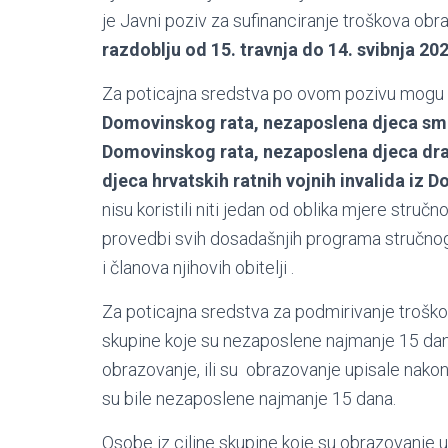
je Javni poziv za sufinanciranje troškova obra
razdoblju od 15. travnja do 14. svibnja 20
Za poticajna sredstva po ovom pozivu mogu 
Domovinskog rata, nezaposlena djeca smrtno
Domovinskog rata, nezaposlena djeca dra
djeca hrvatskih ratnih vojnih invalida iz
nisu koristili niti jedan od oblika mjere str
provedbi svih dosadašnjih programa stručnog 
i članova njihovih obitelji .
Za poticajna sredstva za podmirivanje troško
skupine koje su nezaposlene najmanje 15 dana
obrazovanje, ili su obrazovanje upisale nakon
su bile nezaposlene najmanje 15 dana.
Osobe iz ciljne skupine koje su obrazovanje u