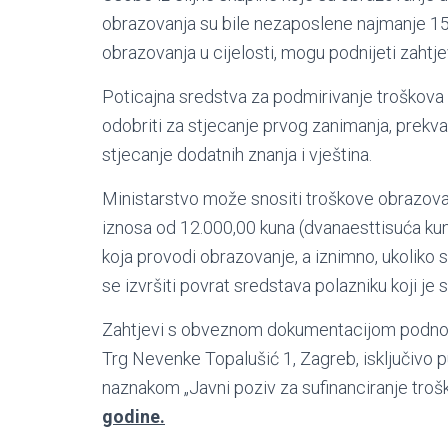
obrazovanja su bile nezaposlene najmanje 15 
obrazovanja u cijelosti, mogu podnijeti zahtj
Poticajna sredstva za podmirivanje troškov
odobriti za stjecanje prvog zanimanja, prekva
stjecanje dodatnih znanja i vještina.
Ministarstvo može snositi troškove obrazov
iznosa od 12.000,00 kuna (dvanaesttisuća kun
koja provodi obrazovanje, a iznimno, ukoliko 
se izvršiti povrat sredstava polazniku koji j
Zahtjevi s obveznom dokumentacijom podnose 
Trg Nevenke Topalušić 1, Zagreb, isključivo p
naznakom „Javni poziv za sufinanciranje tro
godine.