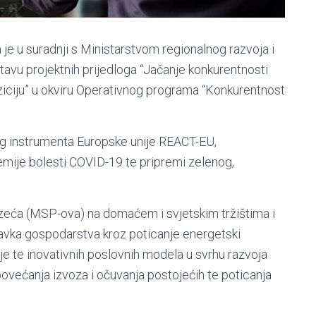
je u suradnji s Ministarstvom regionalnog razvoja i
tavu projektnih prijedloga “Jačanje konkurentnosti
nziciju” u okviru Operativnog programa “Konkurentnost
g instrumenta Europske unije REACT-EU,
emije bolesti COVID-19 te pripremi zelenog,
uzeća (MSP-ova) na domaćem i svjetskim tržištima i
ravka gospodarstva kroz poticanje energetski
nje te inovativnih poslovnih modela u svrhu razvoja
ovećanja izvoza i očuvanja postojećih te poticanja