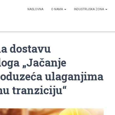
NASLOVNA
O NAMA
INDUSTRIJSKA ZONA
na dostavu
loga „Jačanje
poduzeća ulaganjima
nu tranziciju“