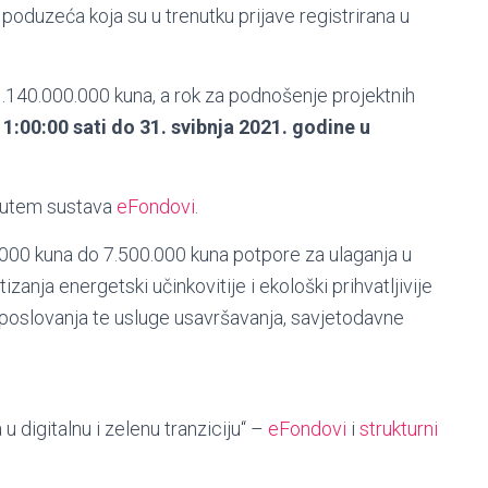
nja poduzeća koja su u trenutku prijave registrirana u
.140.000.000 kuna, a rok za podnošenje projektnih
11:00:00 sati do 31. svibnja 2021. godine u
 putem sustava
eFondovi
.
00.000 kuna do 7.500.000 kuna potpore za ulaganja u
izanja energetski učinkovitije i ekološki prihvatljivije
u poslovanja te usluge usavršavanja, savjetodavne
 digitalnu i zelenu tranziciju“ –
eFondovi
i
strukturni