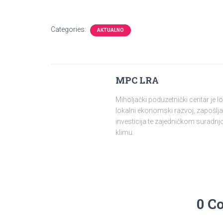
Categories:
AKTUALNO
MPC LRA
Miholjački poduzetnički centar je 
lokalni ekonomski razvoj, zapošlja
investicija te zajedničkom surad
klimu.
0 C