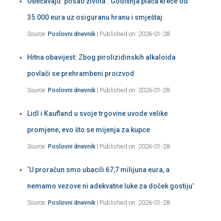
Obećavaju ‘posao života’: Godišnja plaća kreće od
35.000 eura uz osiguranu hranu i smještaj
Source:
Poslovni dnevnik
Published on: 2026-01-28
Hitna obavijest: Zbog pirolizidinskih alkaloida
povlači se prehrambeni proizvod
Source:
Poslovni dnevnik
Published on: 2026-01-28
Lidl i Kaufland u svoje trgovine uvode velike
promjene, evo što se mijenja za kupce
Source:
Poslovni dnevnik
Published on: 2026-01-28
‘U proračun smo ubacili 67,7 milijuna eura, a
nemamo vezove ni adekvatne luke za doček gostiju’
Source:
Poslovni dnevnik
Published on: 2026-01-28