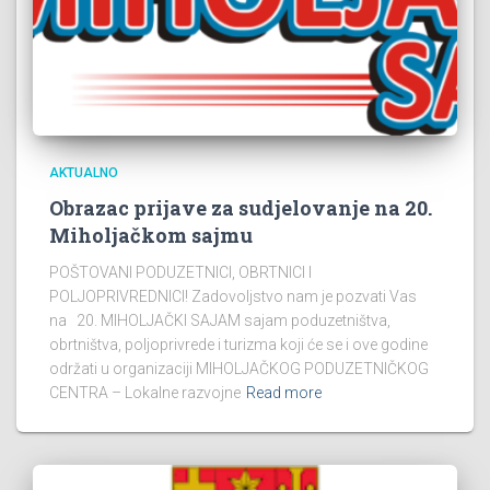
AKTUALNO
Obrazac prijave za sudjelovanje na 20.
Miholjačkom sajmu
POŠTOVANI PODUZETNICI, OBRTNICI I
POLJOPRIVREDNICI! Zadovoljstvo nam je pozvati Vas
na 20. MIHOLJAČKI SAJAM sajam poduzetništva,
obrtništva, poljoprivrede i turizma koji će se i ove godine
održati u organizaciji MIHOLJAČKOG PODUZETNIČKOG
CENTRA – Lokalne razvojne
Read more