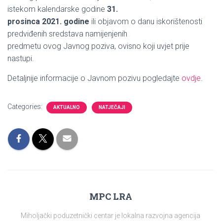
istekom kalendarske godine
31.
prosinca 2021. godine
ili objavom o danu iskorištenosti
predviđenih sredstava namijenjenih
predmetu ovog Javnog poziva, ovisno koji uvjet prije
nastupi.
Detaljnije informacije o Javnom pozivu pogledajte
ovdje
.
Categories:
AKTUALNO
NATJEČAJI
MPC LRA
Miholjački poduzetnički centar je lokalna razvojna agencija