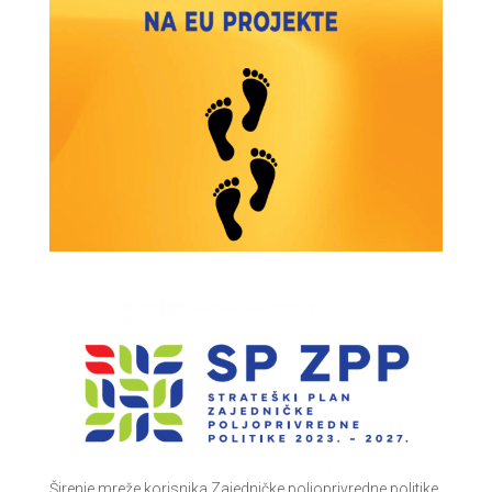
Širenje mreže korisnika Zajedničke poljoprivredne politike