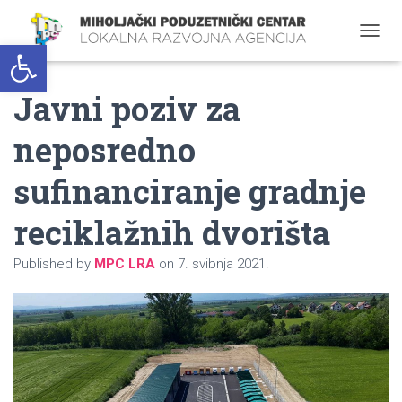
Open toolbar
T
O
G
Javni poziv za
G
L
E
neposredno
N
A
sufinanciranje gradnje
V
I
G
reciklažnih dvorišta
A
T
Published by
MPC LRA
on
7. svibnja 2021.
I
O
N