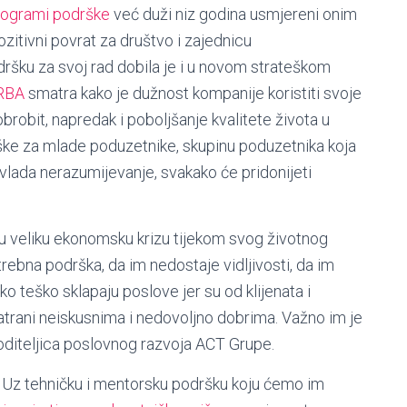
rogrami podrške
već duži niz godina usmjereni onim
ozitivni povrat za društvo i zajednicu
ršku za svoj rad dobila je i u novom strateškom
RBA
smatra kako je dužnost kompanije koristiti svoje
obrobit, napredak i poboljšanje kvalitete života u
rške za mlade poduzetnike, skupinu poduzetnika koja
vlada nerazumijevanje, svakako će pridonijeti
ugu veliku ekonomsku krizu tijekom svog životnog
trebna podrška, da im nedostaje vidljivosti, da im
 teško sklapaju poslove jer su od klijenata i
atrani neiskusnima i nedovoljno dobrima. Važno im je
diteljica poslovnog razvoja ACT Grupe.
 Uz tehničku i mentorsku podršku koju ćemo im