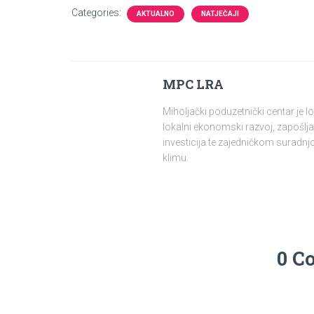
Categories:
AKTUALNO
NATJEČAJI
MPC LRA
Miholjački poduzetnički centar je 
lokalni ekonomski razvoj, zapošlja
investicija te zajedničkom surad
klimu.
0 C