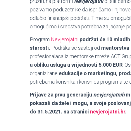
pružiti, na platformi
Nevjerojatni
dijelit ćem
pozivamo poduzetnike da ispričamo i njihove. 
odlučio financijski podržati. Time su omogućil
omogućimo i sredstva potrebna za jačanje pos
Program
Nevjerojatni
podržat će 10 mladih
starosti.
Podrška se sastoji od
mentorstva 
profesionalaca iz mentorske mreže ACT Grupe
u obliku usluga u vrijednosti 5.000 EUR
. O
organizirane
edukacije
o marketingu, proda
potrebama korisnika i korisnica programa te 
Prijave za prvu generaciju
nevjerojatnih
ml
pokazali da žele i mogu, a svoje poslovanj
do 31.5.2021. na stranici
nevjerojatni.hr
.