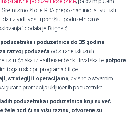
o
inspirativne poduzetničke priče
, pa ovim putem
Sretni smo što je RBA prepoznao inicijativu i istu
i da uz vidljivost i podršku, poduzetnicima
lovanja.” dodala je Brigović.
 poduzetnika i poduzetnica do 35 godina
za razvoj poduzeća
od strane iskusnih
 i stručnjaka iz Raiffeisenbank Hrvatska te
potpore
sim toga u sklopu programa bit će
ji, strategiji i operacijama
, ovisno o stvarnim
osigurana promocija uključenih poduzetnika.
adih poduzetnika i poduzetnica koji su već
e žele podići na višu razinu, otvorene su