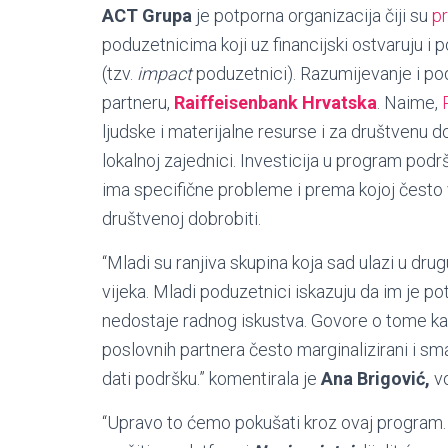
ACT Grupa
je potporna organizacija čiji su
p
poduzetnicima koji uz financijski ostvaruju i p
(tzv.
impact
poduzetnici). Razumijevanje i pod
partneru,
Raiffeisenbank Hrvatska
. Naime,
ljudske i materijalne resurse i za društvenu d
lokalnoj zajednici. Investicija u program pod
ima specifične probleme i prema kojoj često 
društvenoj dobrobiti.
“Mladi su ranjiva skupina koja sad ulazi u dr
vijeka. Mladi poduzetnici iskazuju da im je po
nedostaje radnog iskustva. Govore o tome kako
poslovnih partnera često marginalizirani i sm
dati podršku.” komentirala je
Ana Brigović,
vo
“Upravo to ćemo pokušati kroz ovaj program.