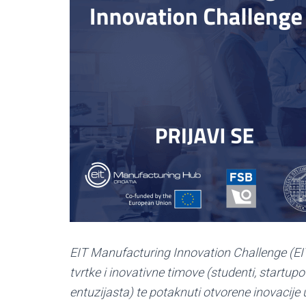
EIT Manufacturing Innovation Challenge (EITM
tvrtke i inovativne timove (studenti, startupo
entuzijasta) te potaknuti otvorene inovacije u