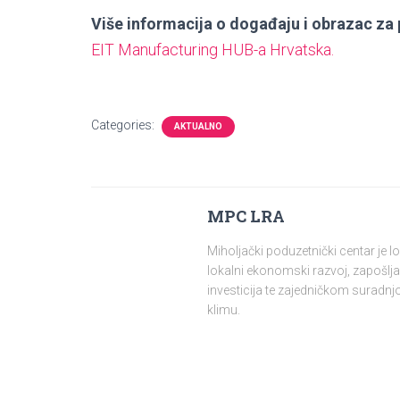
Više informacija o događaju i obrazac za 
EIT Manufacturing HUB-a Hrvatska.
Categories:
AKTUALNO
MPC LRA
Miholjački poduzetnički centar je 
lokalni ekonomski razvoj, zapošlja
investicija te zajedničkom surad
klimu.