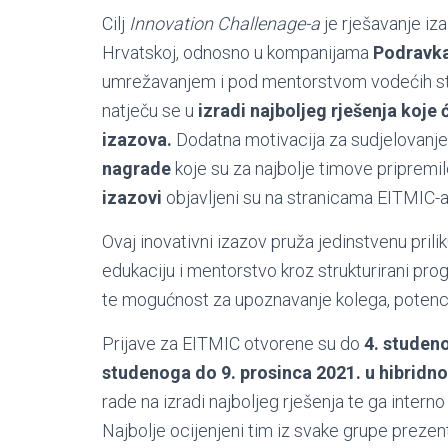
Cilj
Innovation Challenage-a
je rješavanje i
Hrvatskoj, odnosno u kompanijama
Podravka
umrežavanjem i pod mentorstvom vodećih stru
natječu se u
izradi najboljeg rješenja koje
izazova.
Dodatna motivacija za sudjelovanj
nagrade
koje su za najbolje timove pripremil
izazovi
objavljeni su na stranicama EITMIC-
Ovaj inovativni izazov pruža jedinstvenu pri
edukaciju i mentorstvo kroz strukturirani pro
te mogućnost za upoznavanje kolega, potencija
Prijave za EITMIC otvorene su do
4. studen
studenoga do 9. prosinca 2021. u hibridno
rade na izradi najboljeg rješenja te ga intern
Najbolje ocijenjeni tim iz svake grupe prezent