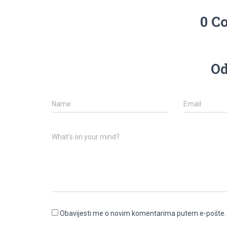
0 C
Od
Name
Email
What's on your mind?
Obavijesti me o novim komentarima putem e-pošte.