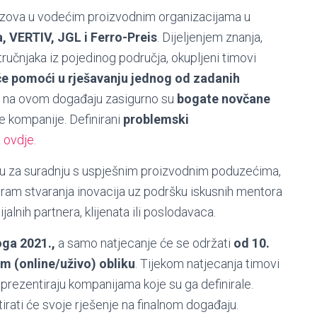
zazova u vodećim proizvodnim organizacijama u
, VERTIV, JGL i Ferro-Preis
. Dijeljenjem znanja,
čnjaka iz pojedinog područja, okupljeni timovi
 će pomoći u rješavanju jednog od zadanih
e na ovom događaju zasigurno su
bogate novčane
e kompanije. Definirani
problemski
a
ovdje.
liku za suradnju s uspješnim proizvodnim poduzećima,
gram stvaranja inovacija uz podršku iskusnih mentora
lnih partnera, klijenata ili poslodavaca.
oga 2021.,
a samo natjecanje će se održati
od 10.
m (online/uživo) obliku
. Tijekom natjecanja timovi
o prezentiraju kompanijama koje su ga definirale.
irati će svoje rješenje na finalnom događaju.