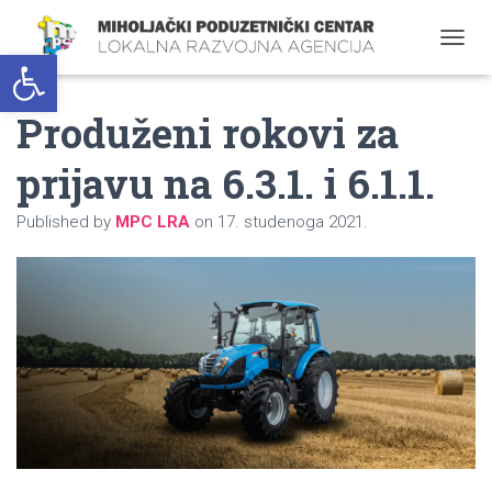
Open toolbar
T
O
G
Produženi rokovi za
G
L
E
prijavu na 6.3.1. i 6.1.1.
N
A
Published by
MPC LRA
on
17. studenoga 2021.
V
I
G
A
T
I
O
N