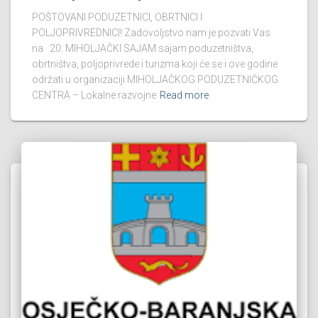
POŠTOVANI PODUZETNICI, OBRTNICI I
POLJOPRIVREDNICI! Zadovoljstvo nam je pozvati Vas
na 20. MIHOLJAČKI SAJAM sajam poduzetništva,
obrtništva, poljoprivrede i turizma koji će se i ove godine
održati u organizaciji MIHOLJAČKOG PODUZETNIČKOG
CENTRA – Lokalne razvojne
Read more