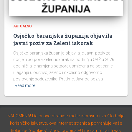
AKTUALNO
Osječko-baranjska županija objavila
javni poziv za Zeleni iskorak
Osječko-baranjska županija objavila je Javni poziv za
dodjelu potpore Zeleni iskorak na području OBŽ u 2026.
godini čija je namjena potpore usmjerena na poticanje
ulaganja u održivo, zeleno i okolišno odgovorno
poslovanje poduzetnika. Predmet Javnog poziva
Read more
NAPOMENA! Da bi ove stranice radile ispravno i za što bolje
AKTUALNO
NATJEČAJI
STUDIJE I PROGRAMI
korisničko iskustvo, ova internet stranica pohranjuje vaše
kolačiće (cookies). Zbog propisa EU moramo tražiti vaš