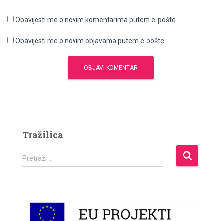
Obavijesti me o novim komentarima putem e-pošte.
Obavijesti me o novim objavama putem e-pošte.
Tražilica
P
Pretraži …
r
e
t
r
a
ž