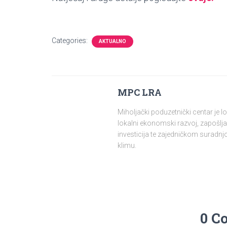
Categories:
AKTUALNO
MPC LRA
Miholjački poduzetnički centar je 
lokalni ekonomski razvoj, zapošlja
investicija te zajedničkom surad
klimu.
0 C