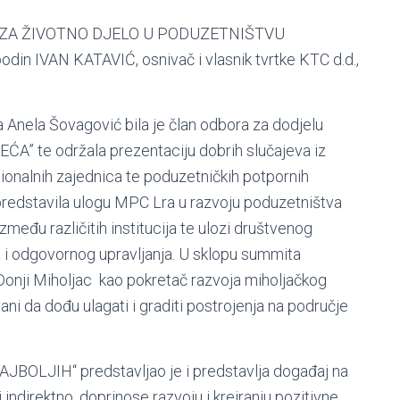
anje ZA ŽIVOTNO DJELO U PODUZETNIŠTVU
n IVAN KATAVIĆ, osnivač i vlasnik tvrtke KTC d.d.,
 Anela Šovagović bila je član odbora za dodjelu
A” te održala prezentaciju dobrih slučajeva iz
ionalnih zajednica te poduzetničkih potpornih
 predstavila ulogu MPC Lra u razvoju poduzetništva
zmeđu različitih institucija te ulozi društvenog
 i odgovornog upravljanja. U sklopu summita
, Donji Miholjac kao pokretač razvoja miholjačkog
ni da dođu ulagati i graditi postrojenja na područje
JBOLJIH“ predstavljao je i predstavlja događaj na
ili indirektno, doprinose razvoju i kreiranju pozitivne