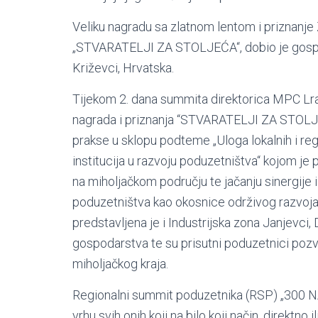
Veliku nagradu sa zlatnom lentom i prizn
„STVARATELJI ZA STOLJEĆA“, dobio je gospodi
Križevci, Hrvatska.
Tijekom 2. dana summita direktorica MPC Lra
nagrada i priznanja “STVARATELJI ZA STOLJEĆ
prakse u sklopu podteme „Uloga lokalnih i reg
institucija u razvoju poduzetništva“ kojom je
na miholjačkom području te jačanju sinergije i
poduzetništva kao okosnice održivog razvoja
predstavljena je i Industrijska zona Janjevci
gospodarstva te su prisutni poduzetnici pozva
miholjačkog kraja.
Regionalni summit poduzetnika (RSP) „300 NA
vrhu svih onih koji na bilo koji način, direktno 