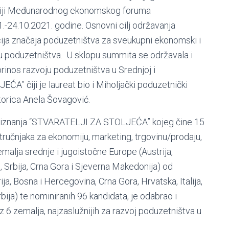
ciji Međunarodnog ekonomskog foruma
24.10.2021. godine. Osnovni cilj održavanja
ja značaja poduzetništva za sveukupni ekonomski i
ju poduzetništva. U sklopu summita se održavala i
rinos razvoju poduzetništva u Srednjoj i
” čiji je laureat bio i Miholjački poduzetnički
ktorica Anela Šovagović.
priznanja “STVARATELJI ZA STOLJEĆA” kojeg čine 15
stručnjaka za ekonomiju, marketing, trgovinu/prodaju,
malja srednje i jugoistočne Europe (Austrija,
, Srbija, Crna Gora i Sjeverna Makedonija) od
ja, Bosna i Hercegovina, Crna Gora, Hrvatska, Italija,
ija) te nominiranih 96 kandidata, je odabrao i
 iz 6 zemalja, najzaslužnijih za razvoj poduzetništva u