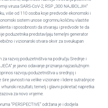
ndemiji virusa SARS-CoV-2, RSP „300 NAJBOLJIH“
iku, više od 110 osoba koje predvode ekonomski i
ekonomski sistem unose ogromnu količinu vlastite
 talenta i sposobnosti da stvaraju i predvode te da
kcije poduzetnika predstavljaju temeljni generator
bično i vizionarski stvara okvir za sveukupan
ih za razvoj poduzetništva na području Srednje i
A“ je javno odavanje priznanja najzaslužnijim
prinos razvoju poduzetništva u srednjoj i
šire javnosti na velike vizionare i lidere sutrašnjice
i vrhunski rezultati, temelj i glavni pokretač napretka
 izazova za novo vrijeme.
ruma “PERSPECTIVE” održana je i dodjela