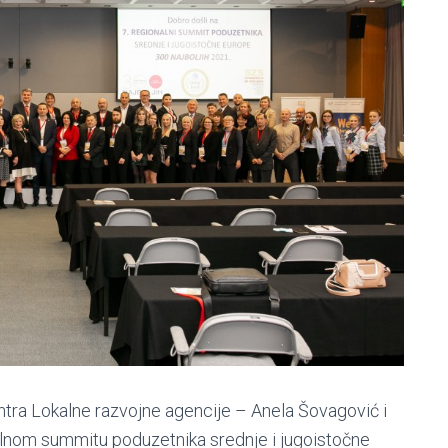
tra Lokalne razvojne agencije – Anela Šovagović i
alnom summitu poduzetnika srednje i jugoistočne