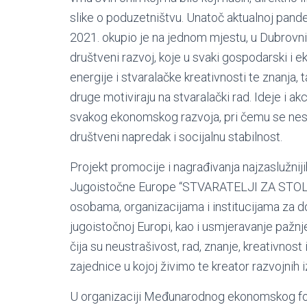
slike o poduzetništvu. Unatoč aktualnoj pa
2021. okupio je na jednom mjestu, u Dubrovn
društveni razvoj, koje u svaki gospodarski i 
energije i stvaralačke kreativnosti te znanja,
druge motiviraju na stvaralački rad. Ideje i a
svakog ekonomskog razvoja, pri čemu se nese
društveni napredak i socijalnu stabilnost.
Projekt promocije i nagrađivanja najzaslužnij
Jugoistočne Europe “STVARATELJI ZA STOLJEĆ
osobama, organizacijama i institucijama za do
jugoistočnoj Europi, kao i usmjeravanje pažnje 
čija su neustrašivost, rad, znanje, kreativnost 
zajednice u kojoj živimo te kreator razvojnih
U organizaciji Međunarodnog ekonomskog fo