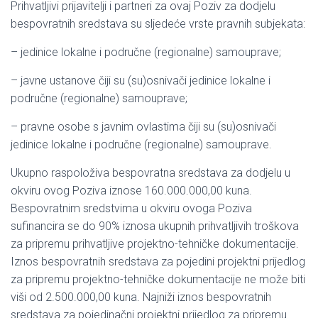
Prihvatljivi prijavitelji i partneri za ovaj Poziv za dodjelu
bespovratnih sredstava su sljedeće vrste pravnih subjekata:
– jedinice lokalne i područne (regionalne) samouprave;
– javne ustanove čiji su (su)osnivači jedinice lokalne i
područne (regionalne) samouprave;
– pravne osobe s javnim ovlastima čiji su (su)osnivači
jedinice lokalne i područne (regionalne) samouprave.
Ukupno raspoloživa bespovratna sredstava za dodjelu u
okviru ovog Poziva iznose 160.000.000,00 kuna.
Bespovratnim sredstvima u okviru ovoga Poziva
sufinancira se do 90% iznosa ukupnih prihvatljivih troškova
za pripremu prihvatljive projektno-tehničke dokumentacije.
Iznos bespovratnih sredstava za pojedini projektni prijedlog
za pripremu projektno-tehničke dokumentacije ne može biti
viši od 2.500.000,00 kuna. Najniži iznos bespovratnih
sredstava za pojedinačni projektni prijedlog za pripremu