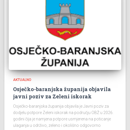
AKTUALNO
Osječko-baranjska županija objavila
javni poziv za Zeleni iskorak
Osječko-baranjska županija objavila je Javni poziv za
dodjelu potpore Zeleni iskorak na području OBŽ u 2026.
godini čija je namjena potpore usmjerena na poticanje
ulaganja u održivo, zeleno i okolišno odgovorno