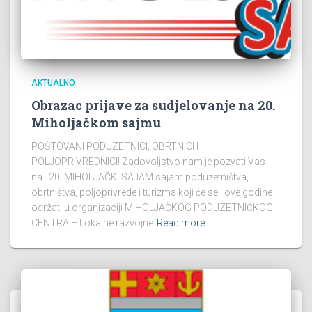
AKTUALNO
Obrazac prijave za sudjelovanje na 20.
Miholjačkom sajmu
POŠTOVANI PODUZETNICI, OBRTNICI I
POLJOPRIVREDNICI! Zadovoljstvo nam je pozvati Vas
na 20. MIHOLJAČKI SAJAM sajam poduzetništva,
obrtništva, poljoprivrede i turizma koji će se i ove godine
održati u organizaciji MIHOLJAČKOG PODUZETNIČKOG
CENTRA – Lokalne razvojne
Read more