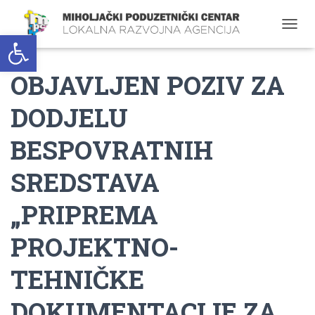
Open toolbar
T
O
G
OBJAVLJEN POZIV ZA
G
L
E
DODJELU
N
A
BESPOVRATNIH
V
I
G
SREDSTAVA
A
T
„PRIPREMA
I
O
PROJEKTNO-
N
TEHNIČKE
DOKUMENTACIJE ZA