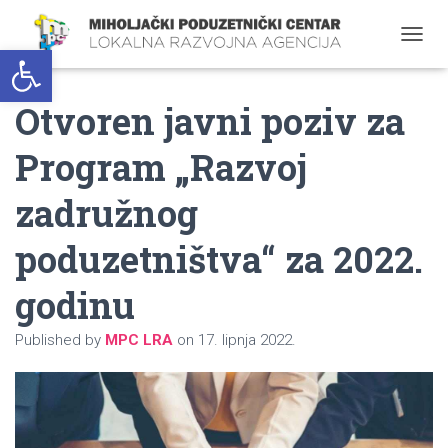
Open toolbar
T
O
G
Otvoren javni poziv za
G
L
E
Program „Razvoj
N
A
zadružnog
V
I
G
poduzetništva“ za 2022.
A
T
godinu
I
O
N
Published by
MPC LRA
on
17. lipnja 2022.