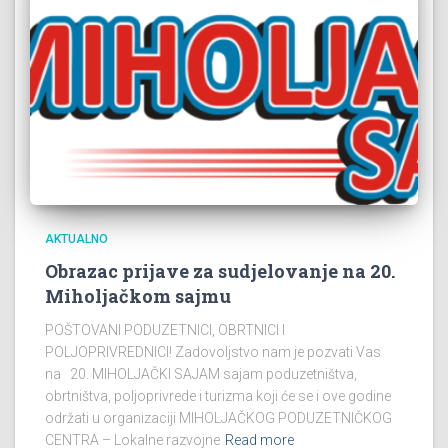
AKTUALNO
Obrazac prijave za sudjelovanje na 20.
Miholjačkom sajmu
POŠTOVANI PODUZETNICI, OBRTNICI I
POLJOPRIVREDNICI! Zadovoljstvo nam je pozvati Vas
na 20. MIHOLJAČKI SAJAM sajam poduzetništva,
obrtništva, poljoprivrede i turizma koji će se i ove godine
održati u organizaciji MIHOLJAČKOG PODUZETNIČKOG
CENTRA – Lokalne razvojne
Read more