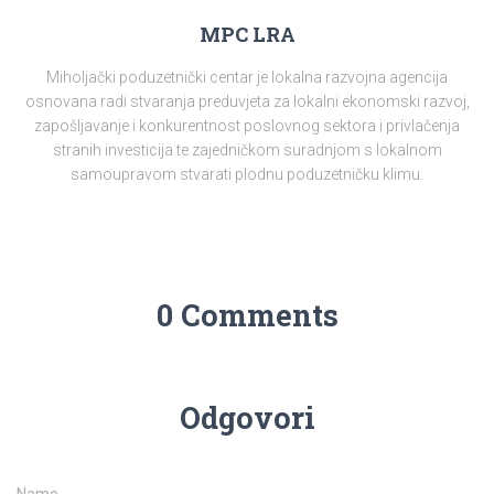
MPC LRA
Miholjački poduzetnički centar je lokalna razvojna agencija
osnovana radi stvaranja preduvjeta za lokalni ekonomski razvoj,
zapošljavanje i konkurentnost poslovnog sektora i privlačenja
stranih investicija te zajedničkom suradnjom s lokalnom
samoupravom stvarati plodnu poduzetničku klimu.
0 Comments
Odgovori