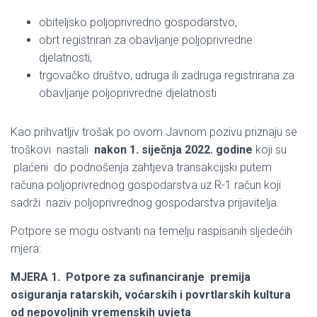
obiteljsko poljoprivredno gospodarstvo,
obrt registriran za obavljanje poljoprivredne
djelatnosti,
trgovačko društvo, udruga ili zadruga registrirana za
obavljanje poljoprivredne djelatnosti
Kao prihvatljiv trošak po ovom Javnom pozivu priznaju se
troškovi nastali
nakon 1. siječnja 2022. godine
koji su
plaćeni do podnošenja zahtjeva transakcijski putem
računa poljoprivrednog gospodarstva uz R-1 račun koji
sadrži naziv poljoprivrednog gospodarstva prijavitelja.
Potpore se mogu ostvariti na temelju raspisanih sljedećih
mjera:
MJERA 1. Potpore za sufinanciranje premija
osiguranja ratarskih, voćarskih i
povrtlarskih kultura
od nepovoljnih vremenskih uvjeta