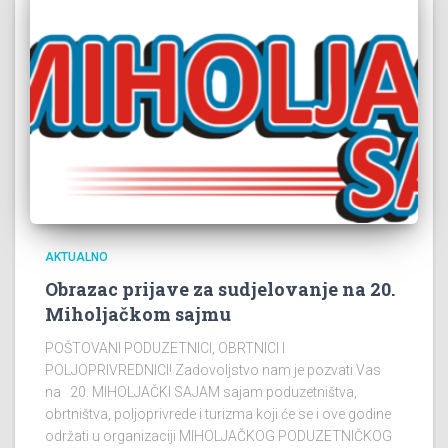
AKTUALNO
Obrazac prijave za sudjelovanje na 20.
Miholjačkom sajmu
POŠTOVANI PODUZETNICI, OBRTNICI I
POLJOPRIVREDNICI! Zadovoljstvo nam je pozvati Vas
na 20. MIHOLJAČKI SAJAM sajam poduzetništva,
obrtništva, poljoprivrede i turizma koji će se i ove godine
održati u organizaciji MIHOLJAČKOG PODUZETNIČKOG