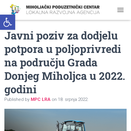
Open toolbar
T
O
G
Javni poziv za dodjelu
G
L
E
potpora u poljoprivredi
N
A
na području Grada
V
I
G
Donjeg Miholjca u 2022.
A
T
godini
I
O
N
Published by
MPC LRA
on
18. srpnja 2022.