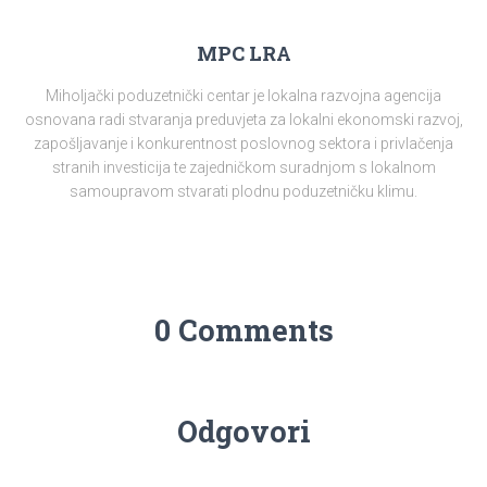
MPC LRA
Miholjački poduzetnički centar je lokalna razvojna agencija
osnovana radi stvaranja preduvjeta za lokalni ekonomski razvoj,
zapošljavanje i konkurentnost poslovnog sektora i privlačenja
stranih investicija te zajedničkom suradnjom s lokalnom
samoupravom stvarati plodnu poduzetničku klimu.
0 Comments
Odgovori