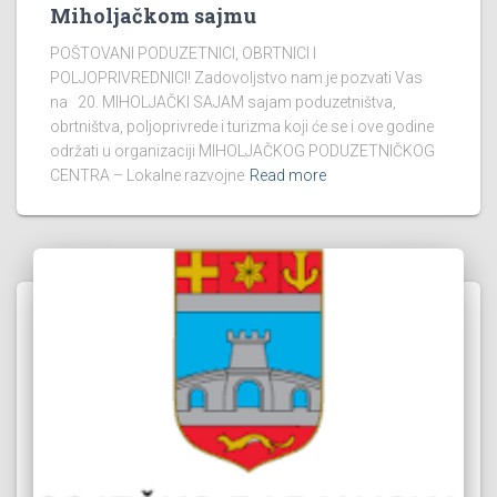
Miholjačkom sajmu
POŠTOVANI PODUZETNICI, OBRTNICI I
POLJOPRIVREDNICI! Zadovoljstvo nam je pozvati Vas
na 20. MIHOLJAČKI SAJAM sajam poduzetništva,
obrtništva, poljoprivrede i turizma koji će se i ove godine
održati u organizaciji MIHOLJAČKOG PODUZETNIČKOG
CENTRA – Lokalne razvojne
Read more