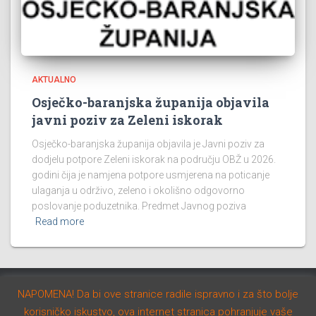
AKTUALNO
Osječko-baranjska županija objavila
javni poziv za Zeleni iskorak
Osječko-baranjska županija objavila je Javni poziv za
dodjelu potpore Zeleni iskorak na području OBŽ u 2026.
godini čija je namjena potpore usmjerena na poticanje
ulaganja u održivo, zeleno i okolišno odgovorno
poslovanje poduzetnika. Predmet Javnog poziva
Read more
NAPOMENA! Da bi ove stranice radile ispravno i za što bolje
AKTUALNO
NATJEČAJI
STUDIJE I PROGRAMI
korisničko iskustvo, ova internet stranica pohranjuje vaše