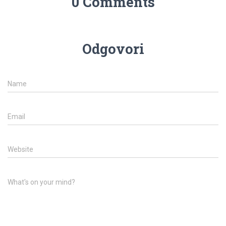
0 Comments
Odgovori
Name
Email
Website
What's on your mind?