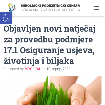
Open toolbar
T
O
G
Objavljen novi natječaj
G
L
E
za provedbu podmjere
N
A
17.1 Osiguranje usjeva,
V
I
G
životinja i biljaka
A
T
Published by
MPC LRA
on
19. srpnja 2022.
I
O
N