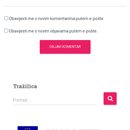
Obavijesti me o novim komentarima putem e-pošte.
Obavijesti me o novim objavama putem e-pošte.
Tražilica
P
Pretraži …
r
e
t
r
a