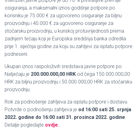
Intenzitet javne potpore je do 70 % prihvatljive premije
osiguranja, a maksimalni iznos godišnje potpore po
korisniku je 75.000 € za ugovoreno osiguranje za biljnu
proizvodnju i 40.000 € za ugovoreno osiguranje za
stočarsku proizvodnju, u kunskoj protuvrijednosti prema
zadnjem tečaju koji je Europska središnja banka odredila
prije 1. siječnja godine za koju su zahtjevi za isplatu potpore
podneseni.
Ukupan iznos raspoloživih sredstava javne potpore po
Natječaju je
200.000.000,00 HRK
od čega 150.000.000,00
HRK za biljnu proizvodnju i 50.000.000,00 HRK za stočarsku
proizvodnju.
Rok za podnošenje zahtjeva za isplatu potpore i dostavu
Potvrde o podnošenju zahtjeva je
od 16:00 sati 25. srpnja
2022. godine do 16:00 sati 31. prosinca 2022. godine
.
Detalje pogledajte
ovdje.