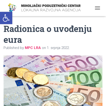
Open toolbar
T
O
G
Radionica o uvođenju
G
L
E
eura
N
A
Published by
MPC LRA
on
1. srpnja 2022.
V
I
G
A
T
I
O
N