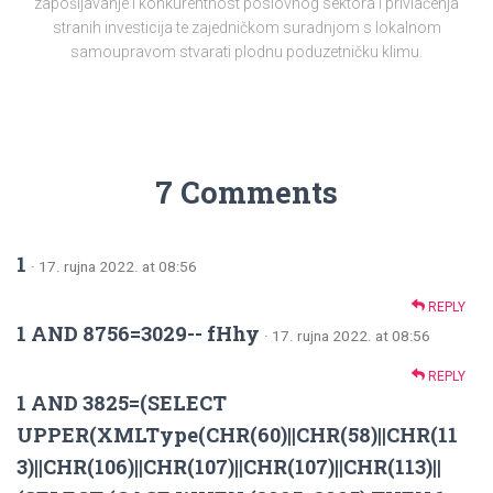
zapošljavanje i konkurentnost poslovnog sektora i privlačenja
stranih investicija te zajedničkom suradnjom s lokalnom
samoupravom stvarati plodnu poduzetničku klimu.
7 Comments
1
· 17. rujna 2022. at 08:56
REPLY
1 AND 8756=3029-- fHhy
· 17. rujna 2022. at 08:56
REPLY
1 AND 3825=(SELECT
UPPER(XMLType(CHR(60)||CHR(58)||CHR(11
3)||CHR(106)||CHR(107)||CHR(107)||CHR(113)||