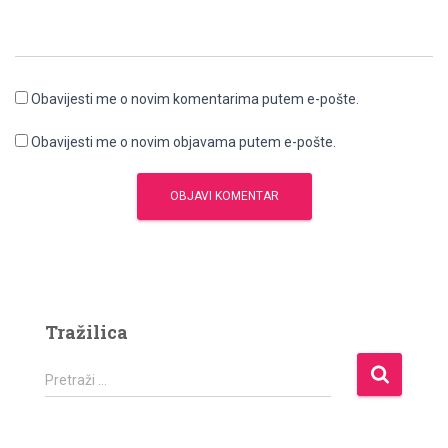
Obavijesti me o novim komentarima putem e-pošte.
Obavijesti me o novim objavama putem e-pošte.
Tražilica
P
Pretraži …
r
e
t