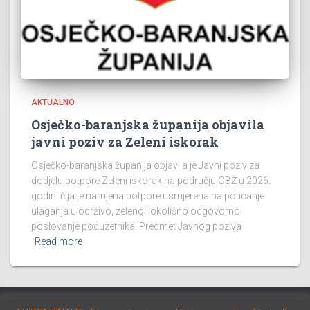
AKTUALNO
Osječko-baranjska županija objavila
javni poziv za Zeleni iskorak
Osječko-baranjska županija objavila je Javni poziv za
dodjelu potpore Zeleni iskorak na području OBŽ u 2026.
godini čija je namjena potpore usmjerena na poticanje
ulaganja u održivo, zeleno i okolišno odgovorno
poslovanje poduzetnika. Predmet Javnog poziva
Read more