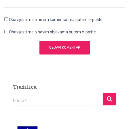
Obavijesti me o novim komentarima putem e-pošte.
Obavijesti me o novim objavama putem e-pošte.
Tražilica
P
Pretraži …
r
e
t
r