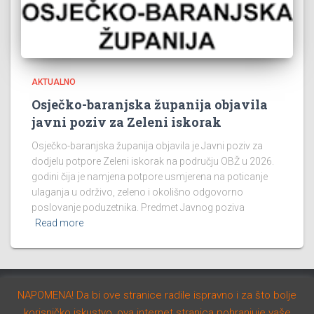
AKTUALNO
Osječko-baranjska županija objavila
javni poziv za Zeleni iskorak
Osječko-baranjska županija objavila je Javni poziv za
dodjelu potpore Zeleni iskorak na području OBŽ u 2026.
godini čija je namjena potpore usmjerena na poticanje
ulaganja u održivo, zeleno i okolišno odgovorno
poslovanje poduzetnika. Predmet Javnog poziva
Read more
NAPOMENA! Da bi ove stranice radile ispravno i za što bolje
AKTUALNO
NATJEČAJI
STUDIJE I PROGRAMI
korisničko iskustvo, ova internet stranica pohranjuje vaše