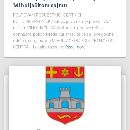
Miholjačkom sajmu
POŠTOVANI PODUZETNICI, OBRTNICI I
POLJOPRIVREDNICI! Zadovoljstvo nam je pozvati Vas
na 20. MIHOLJAČKI SAJAM sajam poduzetništva,
obrtništva, poljoprivrede i turizma koji će se i ove godine
održati u organizaciji MIHOLJAČKOG PODUZETNIČKOG
CENTRA – Lokalne razvojne
Read more