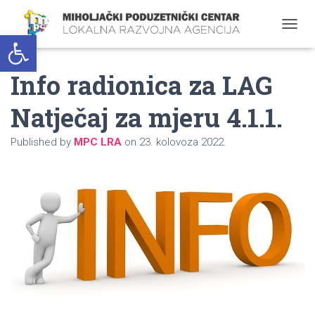
Open toolbar
T
O
G
Info radionica za LAG
G
L
E
Natječaj za mjeru 4.1.1.
N
A
Published by
MPC LRA
on
23. kolovoza 2022.
V
I
G
A
T
I
O
N