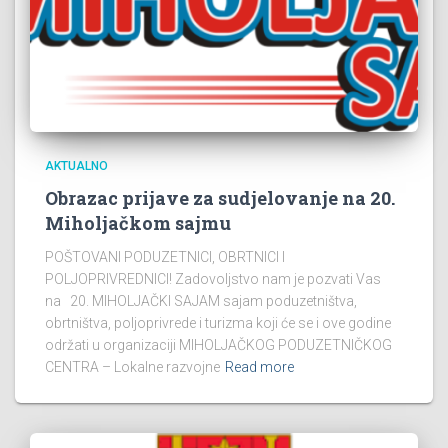
AKTUALNO
Obrazac prijave za sudjelovanje na 20.
Miholjačkom sajmu
POŠTOVANI PODUZETNICI, OBRTNICI I
POLJOPRIVREDNICI! Zadovoljstvo nam je pozvati Vas
na 20. MIHOLJAČKI SAJAM sajam poduzetništva,
obrtništva, poljoprivrede i turizma koji će se i ove godine
održati u organizaciji MIHOLJAČKOG PODUZETNIČKOG
CENTRA – Lokalne razvojne
Read more