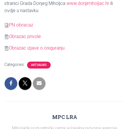
stranici Grada Donjeg Miholjca
www.donjimiholjac.hr
ili
ovdje u nastavku.
PN obracaz
Obrazac privole
Obrazac izjave o osiguranju
Categories:
AKTUALNO
MPC LRA
Miholjački poduzetnički centar je lokalna razvojna agencija