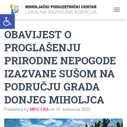
Open toolbar
T
O
G
OBAVIJEST O
G
L
E
PROGLAŠENJU
N
A
PRIRODNE NEPOGODE
V
I
G
IZAZVANE SUŠOM NA
A
T
PODRUČJU GRADA
I
O
DONJEG MIHOLJCA
N
Published by
MPC LRA
on
31. kolovoza 2022.