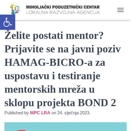
Open toolbar
T
O
G
G
Želite postati mentor?
L
E
Prijavite se na javni poziv
N
A
HAMAG-BICRO-a za
V
I
G
uspostavu i testiranje
A
T
mentorskih mreža u
I
O
N
sklopu projekta BOND 2
Published by
MPC LRA
on
24. siječnja 2023.