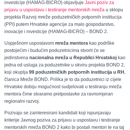
investicije (HAMAG-BICRO) objavljuje
Javni poziv za
prijavu u uspostavu i testiranje mentorskih mreža
u sklopu
projekta Razvoj mreže poduzetničkih potpornih institucija
(PPI) putem Hrvatske agencije za malo gospodarstvo,
inovacije i investicije (HAMAG-BICRO) – BOND 2.
Uspješnom uspostavom
mreža mentora
kao podrške
postojećim i budućim poduzetnicima stvorit će se
jedinstvena
nacionalna
mreža
u Republici Hrvatskoj
kao
jedna od usluga za poduzetnike u okviru projekta BOND 2,
koji okuplja
99 poduzetničkih potpornih institucija u RH
,
članica Mreže BOND. Prilika je to da poduzetnici iz cijele
Hrvatske dobiju mogućnost sudjelovati u testiranju mreža
mentora čime stvaramo pretpostavke za ravnomjeran
regionalni razvoj.
Pozivaju se zainteresirani kandidati koji ispunjavaju
kriterije Javnog poziva za prijavu u uspostavu i testiranje
mentorskih mreža BOND 2 kako bi postali mentori te na taj