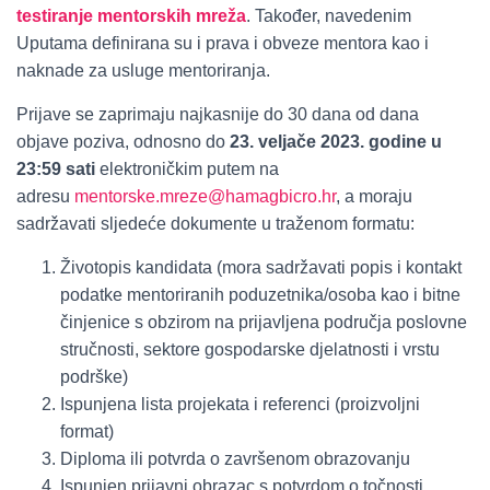
testiranje mentorskih mreža
. Također, navedenim
Uputama definirana su i prava i obveze mentora kao i
naknade za usluge mentoriranja.
Prijave se zaprimaju najkasnije do 30 dana od dana
objave poziva, odnosno do
23. veljače 2023. godine u
23:59 sati
elektroničkim putem na
adresu
mentorske.mreze@hamagbicro.hr
, a moraju
sadržavati sljedeće dokumente u traženom formatu:
Životopis kandidata (mora sadržavati popis i kontakt
podatke mentoriranih poduzetnika/osoba kao i bitne
činjenice s obzirom na prijavljena područja poslovne
stručnosti, sektore gospodarske djelatnosti i vrstu
podrške)
Ispunjena lista projekata i referenci (proizvoljni
format)
Diploma ili potvrda o završenom obrazovanju
Ispunjen prijavni obrazac s potvrdom o točnosti