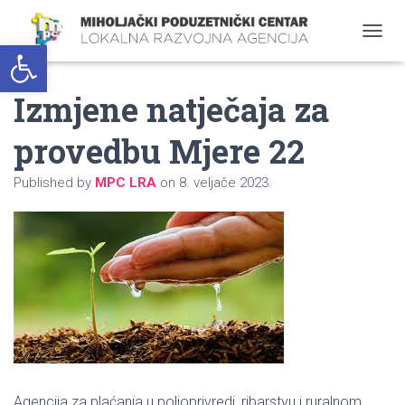
Open toolbar
T
O
G
Izmjene natječaja za
G
L
E
provedbu Mjere 22
N
A
Published by
MPC LRA
on
8. veljače 2023.
V
I
G
A
T
I
O
N
Agencija za plaćanja u poljoprivredi, ribarstvu i ruralnom