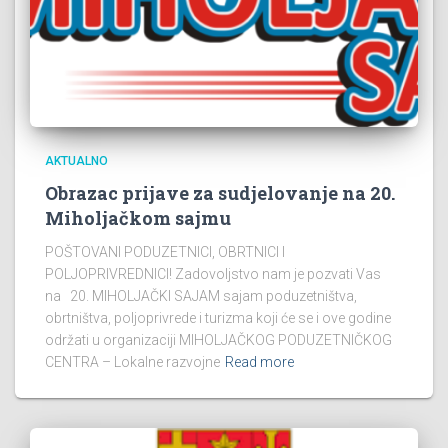
AKTUALNO
Obrazac prijave za sudjelovanje na 20.
Miholjačkom sajmu
POŠTOVANI PODUZETNICI, OBRTNICI I
POLJOPRIVREDNICI! Zadovoljstvo nam je pozvati Vas
na 20. MIHOLJAČKI SAJAM sajam poduzetništva,
obrtništva, poljoprivrede i turizma koji će se i ove godine
održati u organizaciji MIHOLJAČKOG PODUZETNIČKOG
CENTRA – Lokalne razvojne
Read more