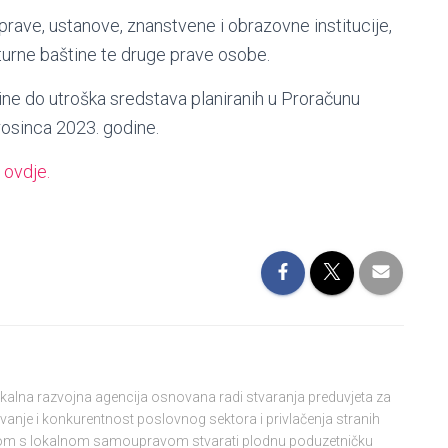
prave, ustanove, znanstvene i obrazovne institucije,
lturne baštine te druge prave osobe.
ine do utroška sredstava planiranih u Proračunu
prosinca 2023. godine.
ovdje.
lokalna razvojna agencija osnovana radi stvaranja preduvjeta za
vanje i konkurentnost poslovnog sektora i privlačenja stranih
njom s lokalnom samoupravom stvarati plodnu poduzetničku