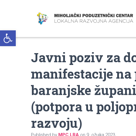
Open toolbar
Javni poziv za d
manifestacije na
baranjske županij
(potpora u poljop
razvoju)
Published by
MPC LRA
on
9. ožujka 2023.