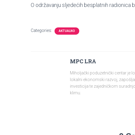
O održavanju sljedećih besplatnih radionica b
Categories:
AKTUALNO
MPC LRA
Miholjački poduzetnički centar je 
lokalni ekonomski razvoj, zapošlja
investicija te zajedničkom surad
klimu.