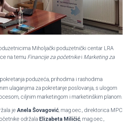
poduzetnicima Miholjački poduzetnički centar LRA
nice na temu
Financije za početnike
i
Marketing za
 pokretanja poduzeća, prihodima i rashodima
nim ulaganjima za pokretanje poslovanja, s ulogom
rocesom, ciljnim marketingom i marketinškim planom.
žala je
Anela Šovagović
, mag.oec., direktorica MPC
početnike održala
Elizabeta Miličić
, mag.oec.,