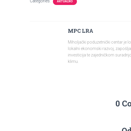
Categories:
AKTUALNO
MPC LRA
Miholjački poduzetnički centar je 
lokalni ekonomski razvoj, zapošlja
investicija te zajedničkom surad
klimu.
0 C
Od