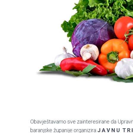
Obavještavamo sve zainteresirane da Upravni o
baranjske županije organizira
J A V N U T R 