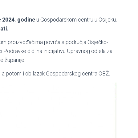
e 2024. godine
u Gospodarskom centru u Osijeku,
ati.
ućim proizvođačima povrća s područja Osječko-
i Podravke d.d. na inicijativu Upravnog odjela za
ke županije.
a, a potom i obilazak Gospodarskog centra OBŽ.