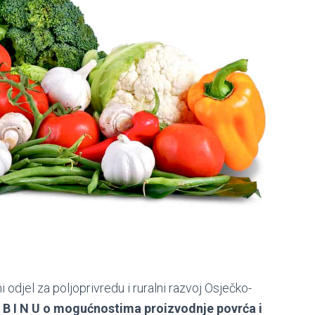
djel za poljoprivredu i ruralni razvoj Osječko-
I B I N U o mogućnostima proizvodnje povrća i