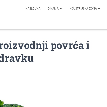
NASLOVNA
O NAMA
INDUSTRIJSKA ZONA
roizvodnji povrća i
odravku